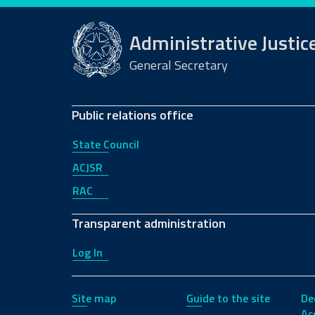
Administrative Justic
General Secretary
Public relations office
State Council
ACJSR
RAC
Transparent administration
Log In
Site map
Guide to the site
De
Acc