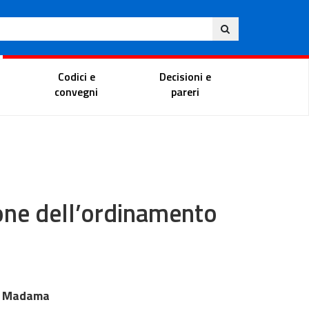
Eng
ite
Magistrate Portal
Codici e
Decisioni e
convegni
pareri
zione dell’ordinamento
zo Madama