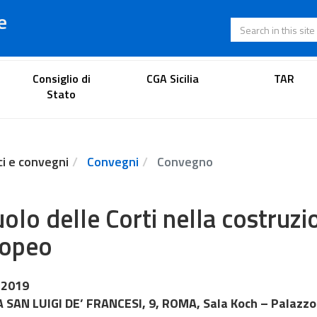
e
Search in this s
Lawyer's portal
Consiglio di
CGA Sicilia
TAR
Stato
ci e convegni
Convegni
Convegno
ruolo delle Corti nella costru
ropeo
 2019
 SAN LUIGI DE’ FRANCESI, 9, ROMA, Sala Koch – Palaz