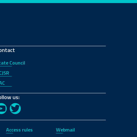
ontact
tate Council
CJSR
AC
ollow us:
YouTube
Twitter
Access rules
Webmail