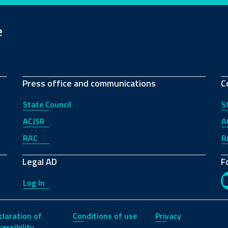
e
Press office and communications
C
State Council
S
ACJSR
A
RAC
R
Legal AD
F
Log In
claration of
Conditions of use
Privacy
essibility