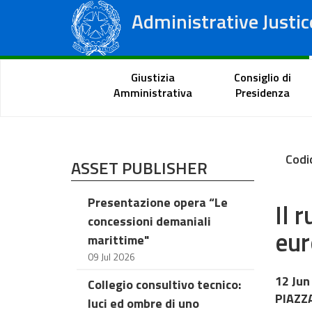
Administrative Justic
State Council
Regional Administrative Courts
Citizen Portal
Giustizia
Consiglio di
Amministrativa
Presidenza
Codi
ASSET PUBLISHER
Presentazione opera “Le
Il 
concessioni demaniali
eu
marittime"
09 Jul 2026
12 Jun
Collegio consultivo tecnico:
PIAZZA
luci ed ombre di uno