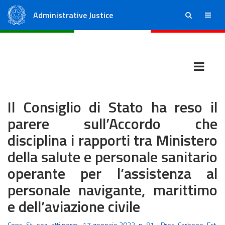
Administrative Justice
ricerca
menu
State Council
Regional Administrative Courts
Il Consiglio di Stato ha reso il
parere sull’Accordo che
disciplina i rapporti tra Ministero
della salute e personale sanitario
operante per l’assistenza al
personale navigante, marittimo
e dell’aviazione civile
Cons. St., sez. atti norm., 17 gennaio 2022, n. 81 - Pres. Carbone, Est.