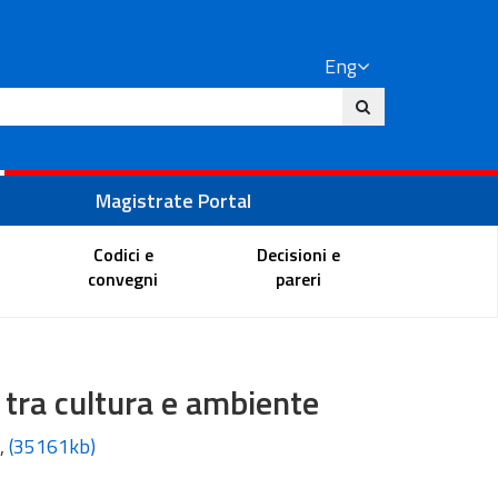
Eng
ite
Magistrate Portal
Codici e
Decisioni e
convegni
pareri
e tra cultura e ambiente
,
(35161kb)