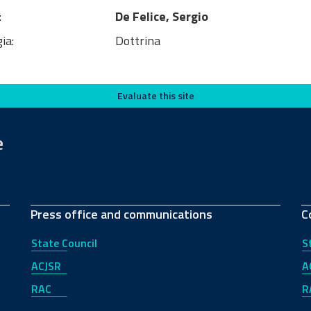
:
De Felice, Sergio
ia:
Dottrina
Evaluate this site
e
Press office and communications
C
State Council
S
ACJSR
A
RAC
R