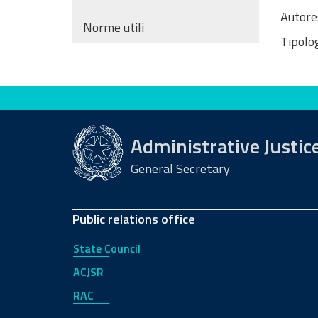
Autore
Norme utili
Tipolog
Evaluate this site
Administrative Justic
General Secretary
Public relations office
State Council
ACJSR
RAC