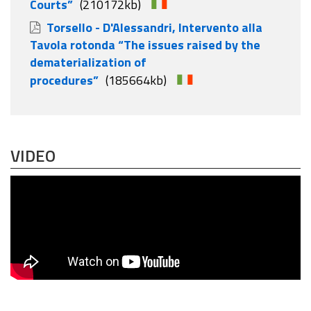
Courts”
(210172kb)
Torsello - D'Alessandri, Intervento alla
Tavola rotonda “The issues raised by the
dematerialization of
procedures”
(185664kb)
VIDEO