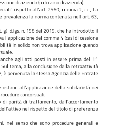
essione di azienda (o di ramo di azienda).
ciali” rispetto all’art. 2560, comma 2, c.c., ha
ue prevalenza la norma contenuta nell’art. 63,
. g), d.lgs. n. 158 del 2015, che ha introdotto il
va l’applicazione del comma 4 (casi di cessione
sabilità in solido non trova applicazione quando
rsuale.
 anche agli atti posti in essere prima del 1°
Sul tema, alla conclusione della retroattività
97, è pervenuta la stessa Agenzia delle Entrate
 ostano all’applicazione della solidarietà nei
procedure concorsuali.
o di parità di trattamento, dall’accertamento
dell’attivo nel rispetto del titolo di preferenza
ni, nel senso che sono procedure generali e