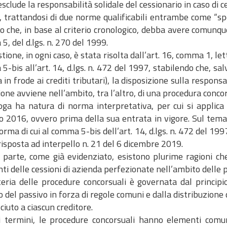
sclude la responsabilità solidale del cessionario in caso di c
a., trattandosi di due norme qualificabili entrambe come “spe
o che, in base al criterio cronologico, debba avere comunq
, del d.lgs. n. 270 del 1999.
tione, in ogni caso, è stata risolta dall’art. 16, comma 1, lett
-bis all’art. 14, d.lgs. n. 472 del 1997, stabilendo che, sal
 in frode ai crediti tributari), la disposizione sulla respon
ione avviene nell’ambito, tra l’altro, di una procedura conco
oga ha natura di norma interpretativa, per cui si applica
 2016, ovvero prima della sua entrata in vigore. Sul tema 
orma di cui al comma 5-bis dell’art. 14, d.lgs. n. 472 del 19
risposta ad interpello n. 21 del 6 dicembre 2019.
 parte, come già evidenziato, esistono plurime ragioni che
ti delle cessioni di azienda perfezionate nell’ambito delle 
eria delle procedure concorsuali è governata dal principi
o del passivo in forza di regole comuni e dalla distribuzione 
ciuto a ciascun creditore.
ri termini, le procedure concorsuali hanno elementi comu