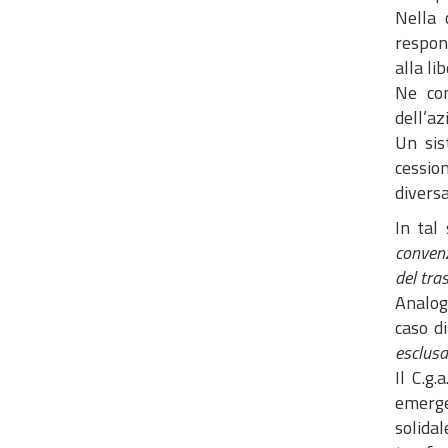
Nella 
respons
alla li
Ne con
dell’a
Un sis
cessio
divers
In tal
convenz
del tra
Analoga
caso d
esclusa 
Il C.g
emerge
solida