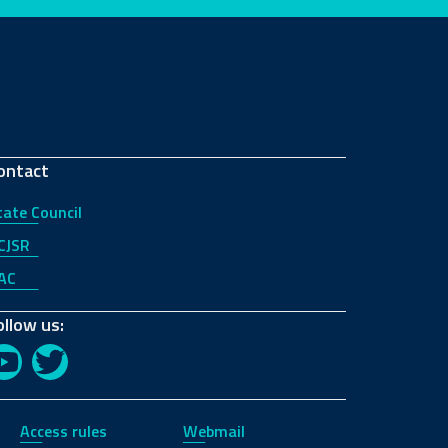
ontact
tate Council
CJSR
AC
ollow us:
YouTube
Twitter
Access rules
Webmail