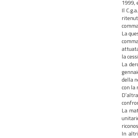
1999, e
Il C.g.
ritenut
comma 5
La ques
comma 5
attuata
la cess
La der
gennaio
della n
con la 
D’altra
confron
La mat
unitari
riconos
In alt