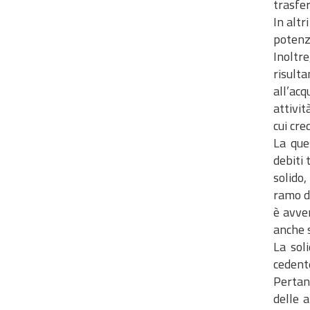
trasfe
In altr
potenzi
Inoltre
risulta
all’acq
attivit
cui cre
La que
debiti 
solido,
ramo d’
è avve
anche s
La sol
cedent
Pertant
delle a