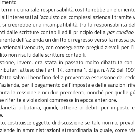
rimento.
i termini, una tale responsabilità costituirebbe un element
ali interessati all’acquisto dei complessi aziendali tramite 
, si creerebbe una incompatibilità tra la responsabilità del
nti dalle scritture contabili ed il principio della
par condicio
uirente dell’azienda un diritto di regresso verso la massa p
à aziendali vendute, con conseguenze pregiudizievoli per l’in
dito non risulti dalle scritture contabili.
stione, invero, era stata in passato molto dibattuta con r
tributari, atteso che l’art. 14, comma 1, d.lgs. n. 472 del 199
 fatto salvo il beneficio della preventiva escussione del cede
azienda, per il pagamento dell’imposta e delle sanzioni rifer
nuta la cessione e nei due precedenti, nonché per quelle g
e riferite a violazioni commesse in epoca anteriore.
idarietà tributaria, quindi, attiene ai debiti per imposte 
e.
o, costituisce oggetto di discussione se tale norma, preva
ziende in amministrazioni straordinaria la quale, come vist