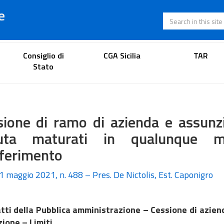
e
Search in this s
Lawyer's portal
Consiglio di
CGA Sicilia
TAR
Stato
ione di ramo di azienda e assunzi
uta maturati in qualunque m
sferimento
31 maggio 2021, n. 488 – Pres. De Nictolis, Est. Caponigro
tti della Pubblica amministrazione – Cessione di azien
ione – Limiti.