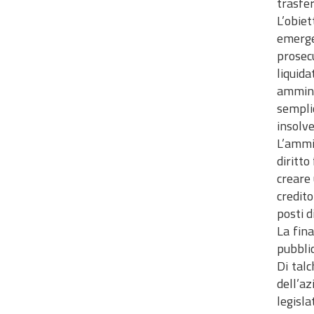
trasfer
L’obie
emerge
prosecu
liquida
ammini
sempli
insolve
L’ammin
diritto
creare 
credito
posti d
La fina
pubblic
Di talc
dell’a
legisl