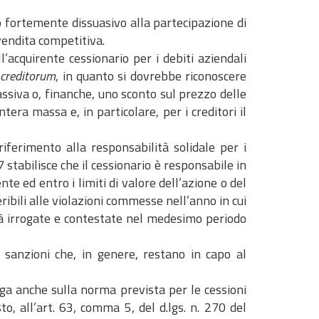
o fortemente dissuasivo alla partecipazione di
vendita competitiva.
l’acquirente cessionario per i debiti aziendali
 creditorum
, in quanto si dovrebbe riconoscere
assiva o, finanche, uno sconto sul prezzo delle
tera massa e, in particolare, per i creditori il
iferimento alla responsabilità solidale per i
7 stabilisce che il cessionario è responsabile in
nte ed entro i limiti di valore dell’azione o del
ibili alle violazioni commesse nell’anno in cui
ià irrogate e contestate nel medesimo periodo
e sanzioni che, in genere, restano in capo al
lga anche sulla norma prevista per le cessioni
o, all’art. 63, comma 5, del d.lgs. n. 270 del