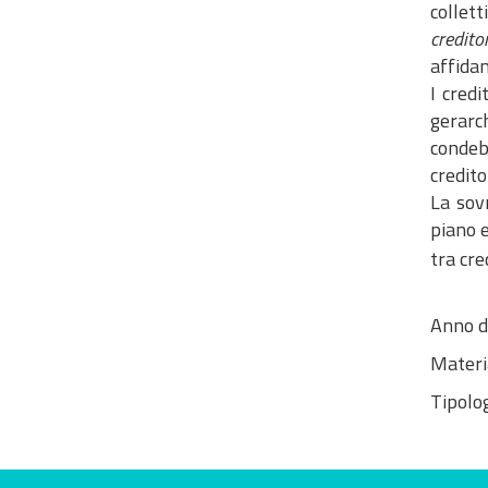
collet
credit
affidam
I credi
gerarch
condeb
credito
​​​​​​​
piano 
tra cre
Anno d
Materi
Tipolog
Evaluate this site