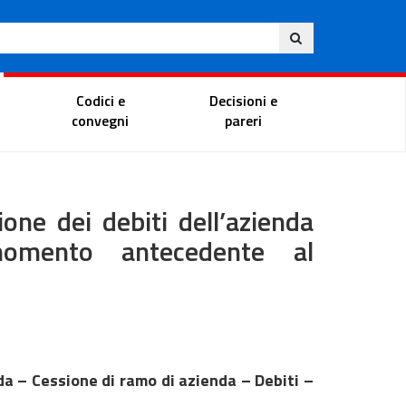
Eng
ite
Magistrate Portal
Codici e
Decisioni e
convegni
pareri
one dei debiti dell’azienda
omento antecedente al
da – Cessione di ramo di azienda – Debiti –