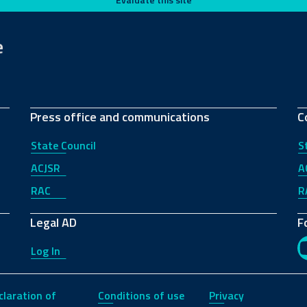
e
Press office and communications
C
State Council
S
ACJSR
A
RAC
R
Legal AD
F
Log In
claration of
Conditions of use
Privacy