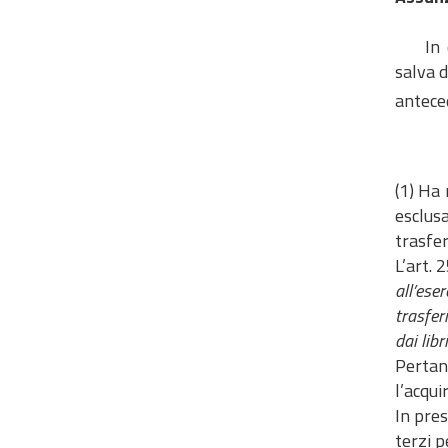
In cas
salva 
antece
(1) Ha 
esclusa
trasfe
L’art. 
all’ese
trasfer
dai libr
Pertant
l’acqui
In pres
terzi p