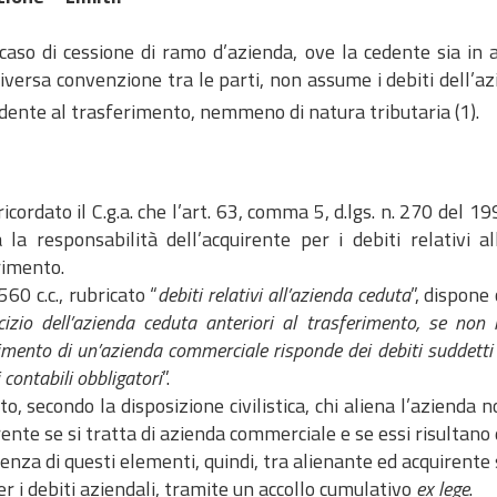
o di cessione di ramo d’azienda, ove la cedente sia in am
diversa convenzione tra le parti, non assume i debiti dell
dente al trasferimento, nemmeno di natura tributaria (1).
ricordato il C.g.a. che l’art. 63, comma 5, d.lgs. n. 270 del 
 la responsabilità dell’acquirente per i debiti relativi al
rimento.
2560 c.c., rubricato “
debiti relativi all’azienda ceduta
”, dispone
rcizio dell’azienda ceduta anteriori al trasferimento, se non 
imento di un’azienda commerciale risponde dei debiti suddetti a
i contabili obbligatori
”.
o, secondo la disposizione civilistica, chi aliena l’azienda 
rente se si tratta di azienda commerciale e se essi risultano d
enza di questi elementi, quindi, tra alienante ed acquirente 
er i debiti aziendali, tramite un accollo cumulativo
ex lege
.