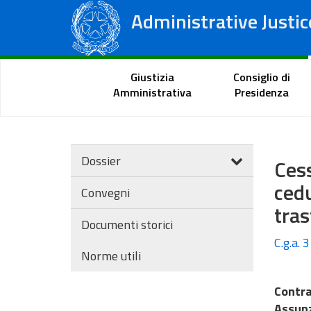
Administrative Justic
State Council
Regional Administrative Courts
Citizen Portal
Giustizia
Consiglio di
Amministrativa
Presidenza
Dossier
Cess
ced
Convegni
tra
Documenti storici
C.g.a. 
Norme utili
Contra
Assunz