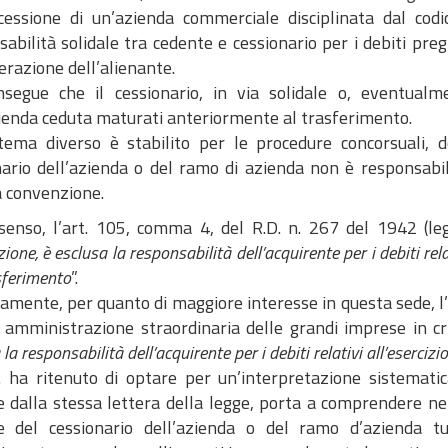
cessione di un’azienda commerciale disciplinata dal codice
abilità solidale tra cedente e cessionario per i debiti preg
berazione dell’alienante.
segue che il cessionario, in via solidale o, eventualm
zienda ceduta maturati anteriormente al trasferimento.
tema diverso è stabilito per le procedure concorsuali, d
nario dell’azienda o del ramo di azienda non è responsabile
a convenzione.
 senso, l’art. 105, comma 4, del R.D. n. 267 del 1942 (le
ione, è esclusa la responsabilità dell’acquirente per i debiti rela
sferimento
”.
mente, per quanto di maggiore interesse in questa sede, l’a
i amministrazione straordinaria delle grandi imprese in cri
la responsabilità dell’acquirente per i debiti relativi all’eserciz
.a. ha ritenuto di optare per un’interpretazione sistemati
 dalla stessa lettera della legge, porta a comprendere nel
le del cessionario dell’azienda o del ramo d’azienda t