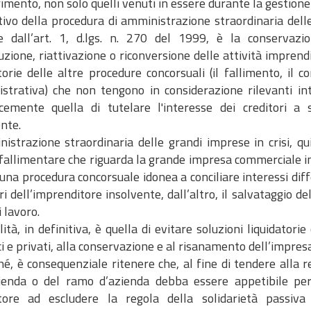
imento, non solo quelli venuti in essere durante la gestion
ttivo della procedura di amministrazione straordinaria dell
 dall’art. 1, d.lgs. n. 270 del 1999, è la conservazi
zione, riattivazione o riconversione delle attività imprendit
torie delle altre procedure concorsuali (il fallimento, il 
strativa) che non tengono in considerazione rilevanti inte
cemente quella di tutelare l'interesse dei creditori a s
nte.
istrazione straordinaria delle grandi imprese in crisi, qui
 fallimentare che riguarda la grande impresa commerciale in
una procedura concorsuale idonea a conciliare interessi diffe
ri dell’imprenditore insolvente, dall’altro, il salvataggio 
i lavoro.
lità, in definitiva, è quella di evitare soluzioni liquidator
i e privati, alla conservazione e al risanamento dell’impresa
hé, è consequenziale ritenere che, al fine di tendere alla re
zienda o del ramo d’azienda debba essere appetibile per i
atore ad escludere la regola della solidarietà passiva