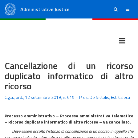
Administrative Justice
ricerca
menu
State Council
Regional Administrative Courts
Cancellazione di un ricorso
duplicato informatico di altro
ricorso
C.g.a., ord., 12 settembre 2019, n. 615 – Pres. De Nictolis, Est. Caleca
Processo amministrativo – Processo amministrativo telematico
– Ricorso duplicato informatico di altro ricorso – Va cancellato.
Deve essere accolta l’istanza di cancellazione di un ricorso in appello che
sia mero duplicato informatico di altro ricorso, proposto dalla stessa parte