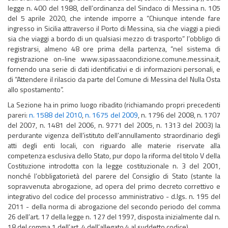
legge n. 400 del 1988, dell’ordinanza del Sindaco di Messina n. 105
del 5 aprile 2020, che intende imporre a “Chiunque intende fare
ingresso in Sicilia attraverso il Porto di Messina, sia che viaggi a piedi
sia che viaggi a bordo di un qualsiasi mezzo di trasporto” l’obbligo di
registrarsi, almeno 48 ore prima della partenza, “nel sistema di
registrazione on-line www.sipassaacondizione.comune.messina.it,
fornendo una serie di dati identificativi e di informazioni personali, e
di “Attendere il rilascio da parte del Comune di Messina del Nulla Osta
allo spostamento”.
La Sezione ha in primo luogo ribadito (richiamando propri precedenti
pareri:
n. 1588 del 2010
,
n. 1675 del 2009
, n. 1796 del 2008, n. 1707
del 2007, n. 1481 del 2006, n. 9771 del 2005, n. 1313 del 2003) la
perdurante vigenza dell’istituto dell’annullamento straordinario degli
atti degli enti locali, con riguardo alle materie riservate alla
competenza esclusiva dello Stato, pur dopo la riforma del titolo V della
Costituzione introdotta con la legge costituzionale n. 3 del 2001,
nonché l’obbligatorietà del parere del Consiglio di Stato (stante la
sopravvenuta abrogazione, ad opera del primo decreto correttivo e
integrativo del codice del processo amministrativo - d.lgs. n. 195 del
2011 - della norma di abrogazione del secondo periodo del comma
26 dell’art. 17 della legge n. 127 del 1997, disposta inizialmente dal n.
18 del comma 1 dell’art. 4 dell’allegato 4 al suddetto codice).