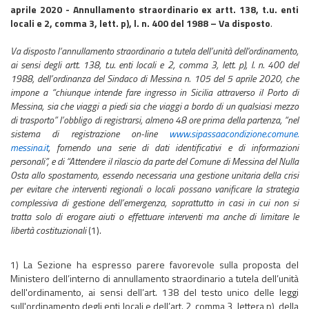
aprile 2020 - Annullamento straordinario ex artt. 138, t.u. enti
locali e 2, comma 3, lett. p), l. n. 400 del 1988 – Va disposto
.
Va disposto l‘annullamento straordinario a tutela dell’unità dell'ordinamento,
ai sensi degli artt. 138, t.u. enti locali e 2, comma 3, lett. p), l. n. 400 del
1988, dell’ordinanza del Sindaco di Messina n. 105 del 5 aprile 2020, che
impone a “chiunque intende fare ingresso in Sicilia attraverso il Porto di
Messina, sia che viaggi a piedi sia che viaggi a bordo di un qualsiasi mezzo
di trasporto” l’obbligo di registrarsi, almeno 48 ore prima della partenza, “nel
sistema di registrazione on-line
www.sipassaacondizione.comune.
messina.it
, fornendo una serie di dati identificativi e di informazioni
personali”, e di “Attendere il rilascio da parte del Comune di Messina del Nulla
Osta allo spostamento, essendo necessaria una gestione unitaria della crisi
per evitare che interventi regionali o locali possano vanificare la strategia
complessiva di gestione dell’emergenza, soprattutto in casi in cui non si
tratta solo di erogare aiuti o effettuare interventi ma anche di limitare le
libertà costituzionali
(1).
1) La Sezione ha espresso parere favorevole sulla proposta del
Ministero dell’interno di annullamento straordinario a tutela dell’unità
dell'ordinamento, ai sensi dell’art. 138 del testo unico delle leggi
sull'ordinamento degli enti locali e dell’art. 2, comma 3, lettera p), della