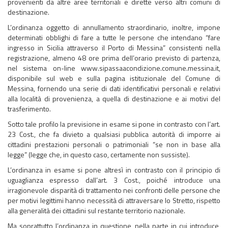
provenienti da altre aree territoriali e dirette verso altri comuni di
destinazione.
L’ordinanza oggetto di annullamento straordinario, inoltre, impone
determinati obblighi di fare a tutte le persone che intendano “fare
ingresso in Sicilia attraverso il Porto di Messina” consistenti nella
registrazione, almeno 48 ore prima dell’orario previsto di partenza,
nel sistema on-line www.sipassaacondizione.comune.messina.it,
disponibile sul web e sulla pagina istituzionale del Comune di
Messina, fornendo una serie di dati identificativi personali e relativi
alla località di provenienza, a quella di destinazione e ai motivi del
trasferimento.
Sotto tale profilo la previsione in esame si pone in contrasto con l’art.
23 Cost., che fa divieto a qualsiasi pubblica autorità di imporre ai
cittadini prestazioni personali o patrimoniali “se non in base alla
legge” (legge che, in questo caso, certamente non sussiste).
L’ordinanza in esame si pone altresì in contrasto con il principio di
uguaglianza espresso dall’art. 3 Cost., poiché introduce una
irragionevole disparità di trattamento nei confronti delle persone che
per motivi legittimi hanno necessità di attraversare lo Stretto, rispetto
alla generalità dei cittadini sul restante territorio nazionale.
Ma soprattutto l’ordinanza in questione, nella parte in cui introduce,