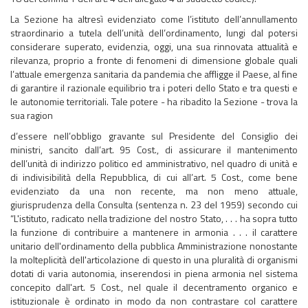
La Sezione ha altresì evidenziato come l’istituto dell’annullamento
straordinario a tutela dell’unità dell’ordinamento, lungi dal potersi
considerare superato, evidenzia, oggi, una sua rinnovata attualità e
rilevanza, proprio a fronte di fenomeni di dimensione globale quali
l’attuale emergenza sanitaria da pandemia che affligge il Paese, al fine
di garantire il razionale equilibrio tra i poteri dello Stato e tra questi e
le autonomie territoriali. Tale potere - ha ribadito la Sezione - trova la
sua ragion
d’essere nell’obbligo gravante sul Presidente del Consiglio dei
ministri, sancito dall’art. 95 Cost., di assicurare il mantenimento
dell’unità di indirizzo politico ed amministrativo, nel quadro di unità e
di indivisibilità della Repubblica, di cui all’art. 5 Cost., come bene
evidenziato da una non recente, ma non meno attuale,
giurisprudenza della Consulta (sentenza n. 23 del 1959) secondo cui
“L'istituto, radicato nella tradizione del nostro Stato, . . . ha sopra tutto
la funzione di contribuire a mantenere in armonia . . . il carattere
unitario dell'ordinamento della pubblica Amministrazione nonostante
la molteplicità dell'articolazione di questo in una pluralità di organismi
dotati di varia autonomia, inserendosi in piena armonia nel sistema
concepito dall'art. 5 Cost., nel quale il decentramento organico e
istituzionale è ordinato in modo da non contrastare col carattere