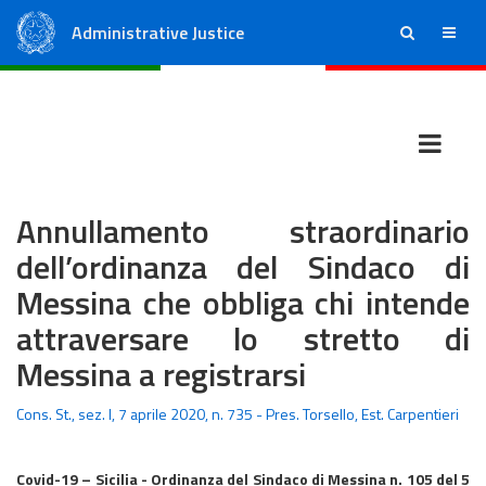
Administrative Justice
ricerca
menu
State Council
Regional Administrative Courts
Annullamento straordinario
dell’ordinanza del Sindaco di
Messina che obbliga chi intende
attraversare lo stretto di
Messina a registrarsi
Cons. St., sez. I, 7 aprile 2020, n. 735 - Pres. Torsello, Est. Carpentieri
Covid-19 – Sicilia - Ordinanza del Sindaco di Messina n. 105 del 5