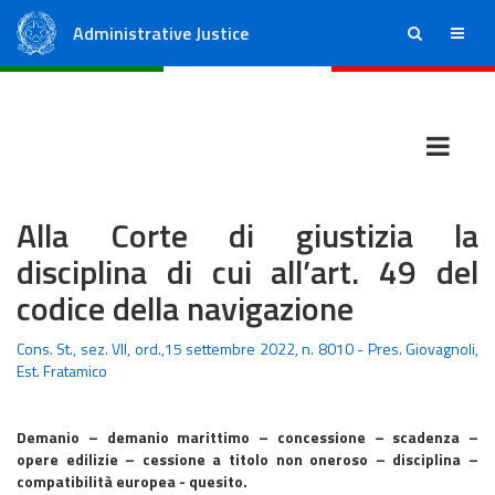
Administrative Justice
ricerca
menu
State Council
Regional Administrative Courts
Alla Corte di giustizia la
disciplina di cui all’art. 49 del
codice della navigazione
Cons. St., sez. VII, ord.,15 settembre 2022, n. 8010 - Pres. Giovagnoli,
Est. Fratamico
Demanio – demanio marittimo – concessione – scadenza –
opere edilizie – cessione a titolo non oneroso – disciplina –
compatibilità europea - quesito.