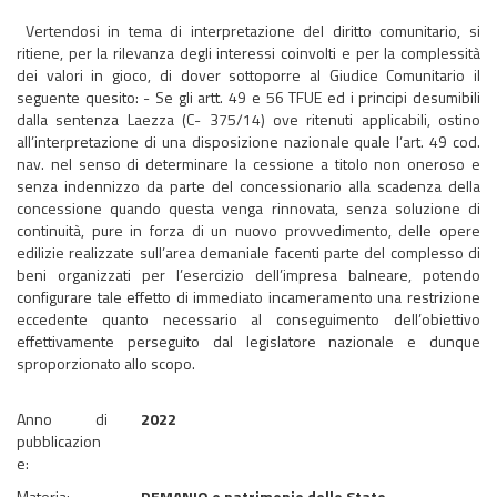
Vertendosi in tema di interpretazione del diritto comunitario, si
ritiene, per la rilevanza degli interessi coinvolti e per la complessità
dei valori in gioco, di dover sottoporre al Giudice Comunitario il
seguente quesito: - Se gli artt. 49 e 56 TFUE ed i principi desumibili
dalla sentenza Laezza (C- 375/14) ove ritenuti applicabili, ostino
all’interpretazione di una disposizione nazionale quale l’art. 49 cod.
nav. nel senso di determinare la cessione a titolo non oneroso e
senza indennizzo da parte del concessionario alla scadenza della
concessione quando questa venga rinnovata, senza soluzione di
continuità, pure in forza di un nuovo provvedimento, delle opere
edilizie realizzate sull’area demaniale facenti parte del complesso di
beni organizzati per l’esercizio dell’impresa balneare, potendo
configurare tale effetto di immediato incameramento una restrizione
eccedente quanto necessario al conseguimento dell’obiettivo
effettivamente perseguito dal legislatore nazionale e dunque
sproporzionato allo scopo.
Anno di
2022
pubblicazion
e:
Materia:
DEMANIO e patrimonio dello Stato