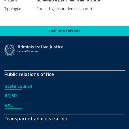
Tipologia:
Focus di giurisprudenza e pareri
Evaluate this site
Evaluate this site
Administrative Justice
General Secretary
Public relations office
State Council
ACJSR
RAC
Transparent administration