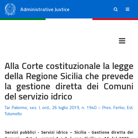
Administrative Justice
ricerca
menu
State Council
Regional Administrative Courts
Alla Corte costituzionale la legge
della Regione Sicilia che prevede
la gestione diretta dei Comuni
del servizio idrico
Tar Palermo, sez. I, ord., 26 luglio 2019, n. 1940 – Pres. Ferlisi, Est.
Tulumello
Servizi pubblici - Servizi idrico – Sicilia - Gestione diretta dei