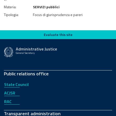
Materia:
SERVIZI pubblici
Tipologia:
Focus di giurisprudenza e pareri
Evaluate this site
Evaluate this site
Administrative Justice
General Secretary
Public relations office
State Council
ACJSR
RAC
Transparent administration