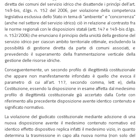
diretta dei comuni del servizio idrico che disattende i princìpi dell’art.
149-bis, d.lgs. n. 152 del 2006, per violazione della competenza
legislativa esclusiva dello Stato in tema di “ambiente” e “concorrenza”
(anche nel settore del servizio idrico): ciò in relazione al contrasto fra
le norme regionali con le disposizioni statali (artt. 147 e 149-bis d.lgs.
n. 152/2006) che enunciano il principio della unicità della gestione del
servizio idrico per ciascun ambito territoriale ottimale, escludendo la
possibilità di gestione diretta da parte di comuni associati, e
prevedendo il superamento della frammentazione verticale della
gestione delle risorse idriche.
Conseguentemente, un secondo profilo di illegittimità costituzionale
che appare non manifestamente infondato è quello che evoca il
parametro di cui all’art. 117, secondo comma, lett e), della
Costituzione, essendo la disposizione in esame affetta dal medesimo
profilo di illegittimità costituzionale già accertato dalla Corte con
riferimento alla precedente disposizione avente identico contenuto e
significato normativo.
La violazione del giudicato costituzionale mediante adozione di una
nuova disposizione avente il medesimo contenuto normativo ed
identico effetto dispositivo replica infatti il medesimo vizio, in quanto
determina la trasmissione in capo alla nuova norma (non solo del