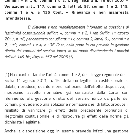
Comuni – Art. 4, commi 1 e 2, l. reg. Sicilia n. 16 del 2007 –
Violazione artt. 117, comma 2, lett e), 97, commi 1 e 2, 119,
commi 1 e 4, e 136 Cost. – Rilevanza e non manifesta
infondatezza.
E’ rilevante e non manifestamente infondata la questione di
legittimità costituzionale dell’art. 4, commi 1 e 2, l. reg. Sicilia 11 agosto
2017, n. 16, per contrasto con gli artt. 117, comma 2, lett e), 97, commi 1 e
2, 119, commi 1 e 4, e 136 Cost., nella parte in cui prevede la gestione
diretta dei comuni del servizio idrico, in tal modo disattendendo i princìpi
dell’art. 149-bis, d.lgs. n. 152 del 2006 (1).
(1) Ha chiarito il Tar che l’art. 4, commi 1 e 2, della legge regionale della
Sicilia 11 agosto 2017, n. 16, della cui legittimità costituzionale si
dubita, riproduce, quanto meno sul piano dell’effetto dispositivo, il
medesimo assetto normativo già censurato dalla Corte con
riferimento alla gestione diretta del servizio idrico da parte dei
comuni, prevedendo una soluzione normativa che, di fatto, produce il
risultato di vanificare gli effetti della precedente pronuncia di
illegittimità costituzionale, e di riprodurre gli effetti delle norme già
dichiarate illegittime.
Anche la disposizione oggi in esame prevede infatti una gestione