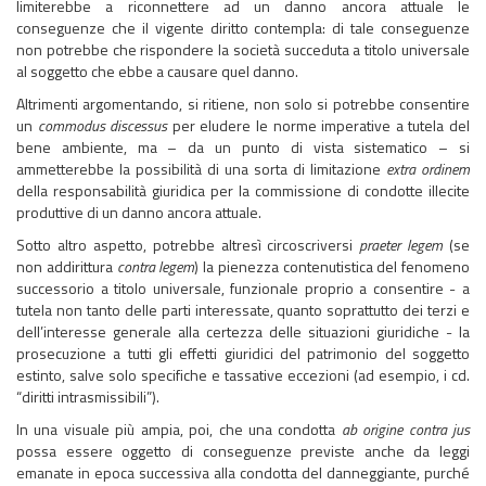
limiterebbe a riconnettere ad un danno ancora attuale le
conseguenze che il vigente diritto contempla: di tale conseguenze
non potrebbe che rispondere la società succeduta a titolo universale
al soggetto che ebbe a causare quel danno.
Altrimenti argomentando, si ritiene, non solo si potrebbe consentire
un
commodus discessus
per eludere le norme imperative a tutela del
bene ambiente, ma – da un punto di vista sistematico – si
ammetterebbe la possibilità di una sorta di limitazione
extra ordinem
della responsabilità giuridica per la commissione di condotte illecite
produttive di un danno ancora attuale.
Sotto altro aspetto, potrebbe altresì circoscriversi
praeter legem
(se
non addirittura
contra legem
) la pienezza contenutistica del fenomeno
successorio a titolo universale, funzionale proprio a consentire - a
tutela non tanto delle parti interessate, quanto soprattutto dei terzi e
dell’interesse generale alla certezza delle situazioni giuridiche - la
prosecuzione a tutti gli effetti giuridici del patrimonio del soggetto
estinto, salve solo specifiche e tassative eccezioni (ad esempio, i cd.
“diritti intrasmissibili”).
In una visuale più ampia, poi, che una condotta
ab origine contra jus
possa essere oggetto di conseguenze previste anche da leggi
emanate in epoca successiva alla condotta del danneggiante, purché