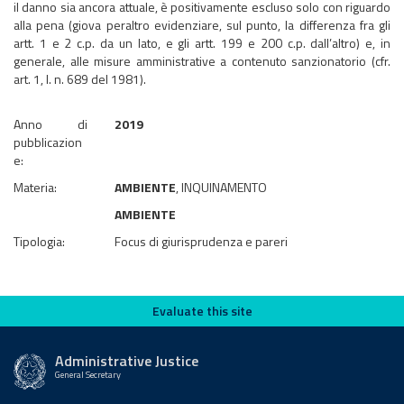
il danno sia ancora attuale, è positivamente escluso solo con riguardo
alla pena (giova peraltro evidenziare, sul punto, la differenza fra gli
artt. 1 e 2 c.p. da un lato, e gli artt. 199 e 200 c.p. dall’altro) e, in
generale, alle misure amministrative a contenuto sanzionatorio (cfr.
art. 1, l. n. 689 del 1981).
Anno di
2019
pubblicazion
e:
Materia:
AMBIENTE
, INQUINAMENTO
AMBIENTE
Tipologia:
Focus di giurisprudenza e pareri
Evaluate this site
Evaluate this site
Administrative Justice
General Secretary