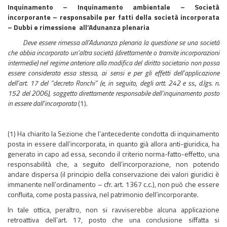
Inquinamento – Inquinamento ambientale – Società
incorporante – responsabile per fatti della società incorporata
– Dubbi e rimessione all’Adunanza plenaria
Deve essere rimessa all’Adunanza plenaria la questione se una società
che abbia incorporato un’altra società (direttamente o tramite incorporazioni
intermedie) nel regime anteriore alla modifica del diritto societario non possa
essere considerata essa stessa, ai sensi e per gli effetti dell’applicazione
dell’art. 17 del “decreto Ronchi” (e, in seguito, degli artt. 242 e ss., d.lgs. n.
152 del 2006), soggetto direttamente responsabile dell’inquinamento posto
in essere dall’incorporata
(1).
(1) Ha chiarito la Sezione che l’antecedente condotta di inquinamento
posta in essere dall’incorporata, in quanto già allora anti-giuridica, ha
generato in capo ad essa, secondo il criterio norma-fatto-effetto, una
responsabilità che, a seguito dell’incorporazione, non potendo
andare dispersa (il principio della conservazione dei valori giuridici è
immanente nell’ordinamento – cfr. art. 1367 c.c.), non può che essere
confluita, come posta passiva, nel patrimonio dell’incorporante.
In tale ottica, peraltro, non si ravviserebbe alcuna applicazione
retroattiva dell’art. 17, posto che una conclusione siffatta si