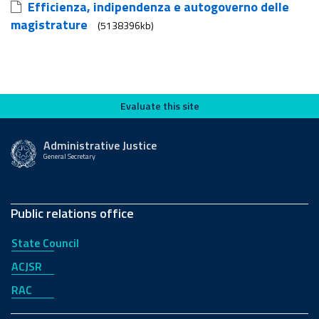
Efficienza, indipendenza e autogoverno delle
magistrature
(5138396kb)
Evaluate this site
Evaluate this site
Administrative Justice
General Secretary
Public relations office
State Council
ACJSR
RAC