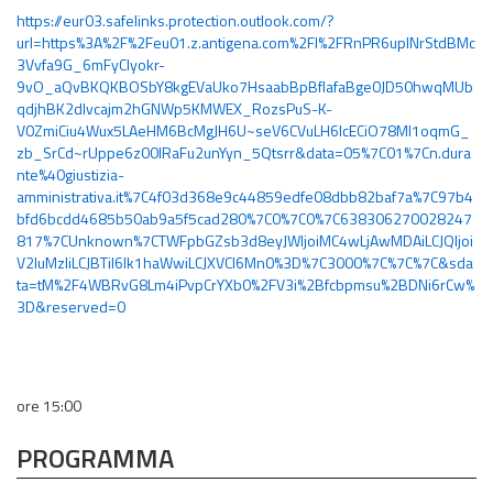
https://eur03.safelinks.protection.outlook.com/?
url=https%3A%2F%2Feu01.z.antigena.com%2Fl%2FRnPR6upINrStdBMc
3Vvfa9G_6mFyCIyokr-
9vO_aQvBKQKBOSbY8kgEVaUko7HsaabBpBflafaBge0JD50hwqMUb
qdjhBK2dlvcajm2hGNWp5KMWEX_RozsPuS-K-
V0ZmiCiu4Wux5LAeHM6BcMgJH6U~seV6CVuLH6IcECiO78MI1oqmG_
zb_SrCd~rUppe6z00lRaFu2unYyn_5Qtsrr&data=05%7C01%7Cn.dura
nte%40giustizia-
amministrativa.it%7C4f03d368e9c44859edfe08dbb82baf7a%7C97b4
bfd6bcdd4685b50ab9a5f5cad280%7C0%7C0%7C638306270028247
817%7CUnknown%7CTWFpbGZsb3d8eyJWIjoiMC4wLjAwMDAiLCJQIjoi
V2luMzIiLCJBTiI6Ik1haWwiLCJXVCI6Mn0%3D%7C3000%7C%7C%7C&sda
ta=tM%2F4WBRvG8Lm4iPvpCrYXb0%2FV3i%2Bfcbpmsu%2BDNi6rCw%
3D&reserved=0
ore 15:00
PROGRAMMA