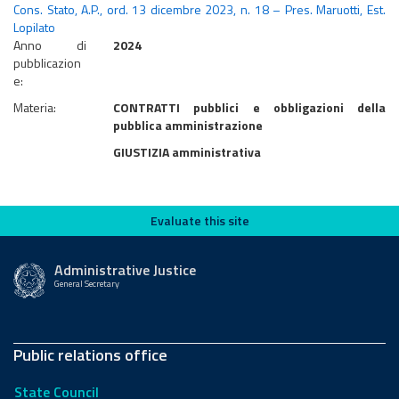
Cons. Stato, A.P., ord. 13 dicembre 2023, n. 18 – Pres. Maruotti, Est.
Lopilato
Anno di
2024
pubblicazion
e:
Materia:
CONTRATTI pubblici e obbligazioni della
pubblica amministrazione
GIUSTIZIA amministrativa
Evaluate this site
Evaluate this site
Administrative Justice
General Secretary
Public relations office
State Council