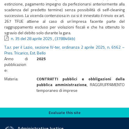
estinzione, pagamento impegno da perfezionarsi anteriormente alla
scadenza del predetto termine) senza possibilità di self-cleaning
successivo. La vicenda contenziosa in cui si è innestato il rinvio ex art.
267 TFUE attiene al caso di un’impresa facente parte del
raggruppamento escluso per violazioni fiscali e che ha ottenuto lo
sgravio del debito solo durante la gara.
n. 35 del 28 aprile 2025
,
(378846kb)
T.a.r. per il Lazio, sezione IV-ter, ordinanza 2 aprile 2025, n. 6562 –
Pres. Tricarico, Est. Bello
Anno di
2025
pubblicazion
e:
Materia:
CONTRATTI pubblici e obbligazioni della
pubblica amministrazione
, RAGGRUPPAMENTO
temporaneo di imprese
Evaluate this site
Evaluate this site
Administrative Justice