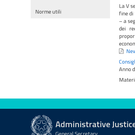
La V se
Norme utili
fine di
– a seg
dei re
proporz
economi
News
Consigl
Anno d
Materi
Evaluate this site
Administrative Justic
General Secretary