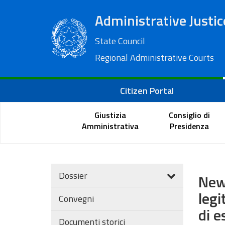
Administrative Justic
State Council
Regional Administrative Courts
Citizen Portal
Giustizia
Consiglio di
Amministrativa
Presidenza
Dossier
New
legi
Convegni
di e
Documenti storici