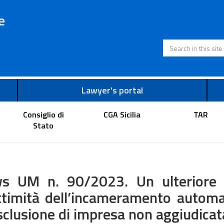
e
Search in this s
Lawyer's portal
Consiglio di
CGA Sicilia
TAR
Stato
s UM n. 90/2023. Un ulteriore r
ttimità dell’incameramento automa
sclusione di impresa non aggiudicat