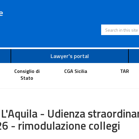
e
Search in this s
Lawyer's portal
Consiglio di
CGA Sicilia
TAR
Stato
 L'Aquila - Udienza straordin
6 - rimodulazione collegi