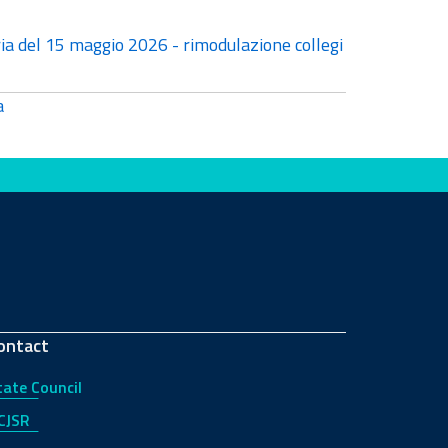
ria del 15 maggio 2026 - rimodulazione collegi
a
ontact
tate Council
CJSR