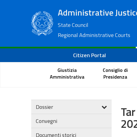
Administrative Justic
State Council
Regional Administrative Courts
Citizen Portal
Giustizia
Consiglio di
Amministrativa
Presidenza
Dossier
Tar
202
Convegni
Documenti storici