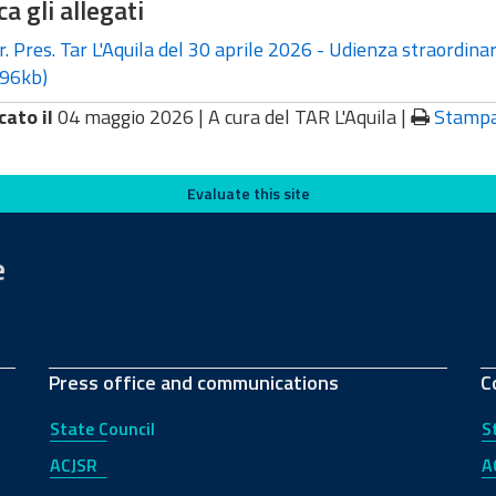
ca gli allegati
. Pres. Tar L'Aquila del 30 aprile 2026 - Udienza straordina
96kb)
cato il
04 maggio 2026 |
A cura del TAR L'Aquila
|
Stamp
Evaluate this site
e
Press office and communications
C
State Council
S
ACJSR
A