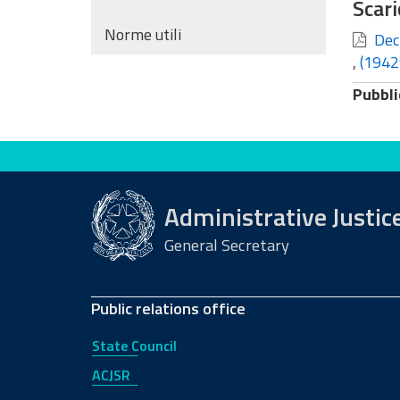
Scari
Norme utili
Decr
,
(1942
Pubbli
Evaluate this site
Administrative Justic
General Secretary
Public relations office
State Council
ACJSR