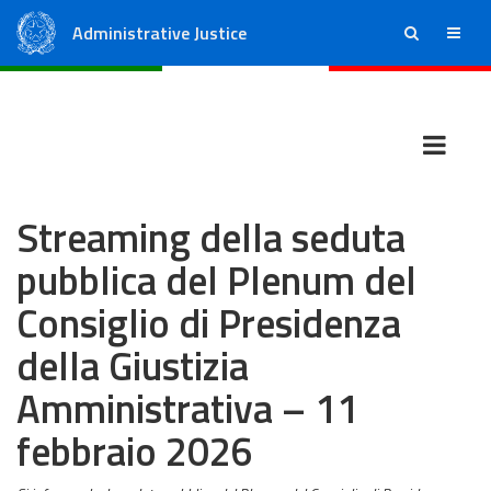
Administrative Justice
ricerca
menu
State Council
Regional Administrative Courts
Streaming della seduta
pubblica del Plenum del
Consiglio di Presidenza
della Giustizia
Amministrativa – 11
febbraio 2026