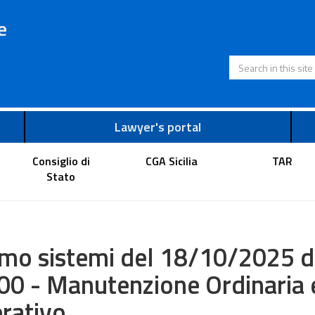
e
Search in this s
Lawyer's portal
Consiglio di
CGA Sicilia
TAR
Stato
mo sistemi del 18/10/2025 da
00 - Manutenzione Ordinaria 
rativo