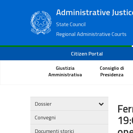
Administrative Justic
State Council
Regional Administrative Courts
Citizen Portal
Giustizia
Consiglio di
Amministrativa
Presidenza
Dossier
Fer
19:
Convegni
ope
Documenti storici