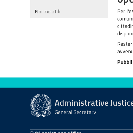
Per l'e
Norme utili
comunic
cittadi
disponib
Resterà
avvenut
Pubbli
Evaluate this site
Administrative Justic
General Secretary