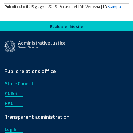
Pubblicato il
25 giugno 2025 |
A cura del TAR Venezia
|
Stampa
Evaluate this site
Evaluate this site
Administrative Justice
General Secretary
Public relations office
State Council
ACJSR
RAC
Transparent administration
Log In