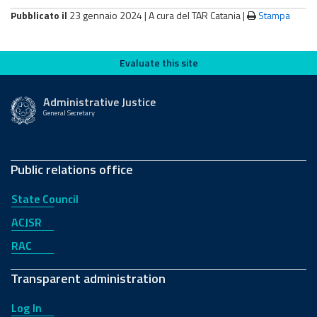
Pubblicato il
23 gennaio 2024 |
A cura del TAR Catania
|
Stampa
Evaluate this site
Evaluate this site
Administrative Justice
General Secretary
Public relations office
State Council
ACJSR
RAC
Transparent administration
Log In