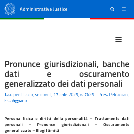
Administrative Justice
ricerca
menu
State Council
Regional Administrative Courts
Pronunce giurisdizionali, banche
dati e oscuramento
generalizzato dei dati personali
T.a.r. per il Lazio, sezione I, 17 arile 2025, n. 7625 – Pres. Petrucciani,
Est. Viggiano
Persona fisica e diritti della personalità – Trattamento dati
personali – Pronunce giurisdizionali – Oscuramento
generalizzato – Illegittimità