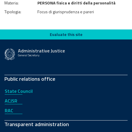
Materia:
PERSONA fisica e diritti della personalità
Tipologia:
Focus di giurisprudenza e pareri
Evaluate this site
Evaluate this site
Administrative Justice
General Secretary
Public relations office
State Council
ACJSR
RAC
Transparent administration