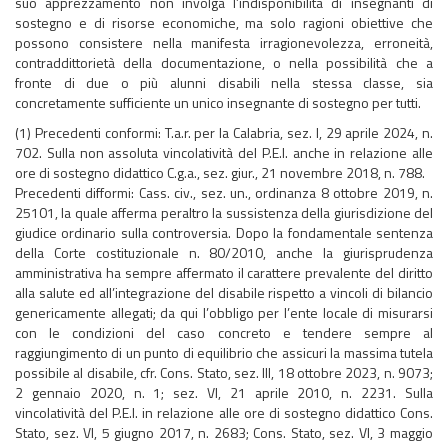
suo apprezzamento non involga l’indisponibilità di insegnanti di
sostegno e di risorse economiche, ma solo ragioni obiettive che
possono consistere nella manifesta irragionevolezza, erroneità,
contraddittorietà della documentazione, o nella possibilità che a
fronte di due o più alunni disabili nella stessa classe, sia
concretamente sufficiente un unico insegnante di sostegno per tutti.
(1) Precedenti conformi: T.a.r. per la Calabria, sez. I, 29 aprile 2024, n.
702. Sulla non assoluta vincolatività del P.E.I. anche in relazione alle
ore di sostegno didattico C.g.a., sez. giur., 21 novembre 2018, n. 788.
Precedenti difformi: Cass. civ., sez. un., ordinanza 8 ottobre 2019, n.
25101, la quale afferma peraltro la sussistenza della giurisdizione del
giudice ordinario sulla controversia. Dopo la fondamentale sentenza
della Corte costituzionale n. 80/2010, anche la giurisprudenza
amministrativa ha sempre affermato il carattere prevalente del diritto
alla salute ed all’integrazione del disabile rispetto a vincoli di bilancio
genericamente allegati; da qui l’obbligo per l’ente locale di misurarsi
con le condizioni del caso concreto e tendere sempre al
raggiungimento di un punto di equilibrio che assicuri la massima tutela
possibile al disabile, cfr. Cons. Stato, sez. III, 18 ottobre 2023, n. 9073;
2 gennaio 2020, n. 1; sez. VI, 21 aprile 2010, n. 2231. Sulla
vincolatività del P.E.I. in relazione alle ore di sostegno didattico Cons.
Stato, sez. VI, 5 giugno 2017, n. 2683; Cons. Stato, sez. VI, 3 maggio