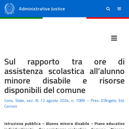
Administrative Justice
ricerca
menu
State Council
Regional Administrative Courts
Sul rapporto tra ore di
assistenza scolastica all’alunno
minore disabile e risorse
disponibili del comune
Cons. Stato, sez. III, 12 agosto 2024, n. 7089 – Pres. D’Angelo, Est.
Cerroni
Istruzione pubblica – Alunno minore disabile – Piano educativo