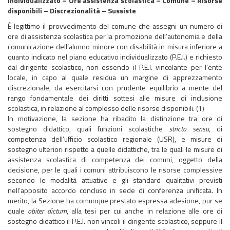
individualizzato – Ore assistenza scolastica – Comune – Risorse
disponibili – Discrezionalità – Sussiste
È legittimo il provvedimento del comune che assegni un numero di
ore di assistenza scolastica per la promozione dell’autonomia e della
comunicazione dell’alunno minore con disabilità in misura inferiore a
quanto indicato nel piano educativo individualizzato (P.E.I.) e richiesto
dal dirigente scolastico, non essendo il P.E.I. vincolante per l’ente
locale, in capo al quale residua un margine di apprezzamento
discrezionale, da esercitarsi con prudente equilibrio a mente del
rango fondamentale dei diritti sottesi alle misure di inclusione
scolastica, in relazione al complesso delle risorse disponibili. (1)
In motivazione, la sezione ha ribadito la distinzione tra ore di
sostegno didattico, quali funzioni scolastiche
stricto sensu
, di
competenza dell’ufficio scolastico regionale (USR), e misure di
sostegno ulteriori rispetto a quelle didattiche, tra le quali le misure di
assistenza scolastica di competenza dei comuni, oggetto della
decisione, per le quali i comuni attribuiscono le risorse complessive
secondo le modalità attuative e gli standard qualitativi previsti
nell’apposito accordo concluso in sede di conferenza unificata. In
merito, la Sezione ha comunque prestato espressa adesione, pur se
quale
obiter dictum
, alla tesi per cui anche in relazione alle ore di
sostegno didattico il P.E.I. non vincoli il dirigente scolastico, seppure il