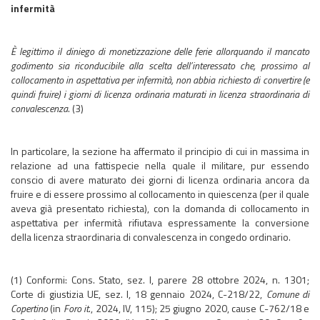
infermità
È legittimo il diniego di monetizzazione delle ferie allorquando il mancato
godimento sia riconducibile alla scelta dell’interessato che, prossimo al
collocamento in aspettativa per infermità, non abbia richiesto di convertire (e
quindi fruire) i giorni di licenza ordinaria maturati in licenza straordinaria di
convalescenza
. (3)
In particolare, la sezione ha affermato il principio di cui in massima in
relazione ad una fattispecie nella quale il militare, pur essendo
conscio di avere maturato dei giorni di licenza ordinaria ancora da
fruire e di essere prossimo al collocamento in quiescenza (per il quale
aveva già presentato richiesta), con la domanda di collocamento in
aspettativa per infermità rifiutava espressamente la conversione
della licenza straordinaria di convalescenza in congedo ordinario.
(1) Conformi: Cons. Stato, sez. I, parere 28 ottobre 2024, n. 1301;
Corte di giustizia UE, sez. I, 18 gennaio 2024, C-218/22,
Comune di
Copertino
(in
Foro it
., 2024, IV, 115); 25 giugno 2020, cause C-762/18 e