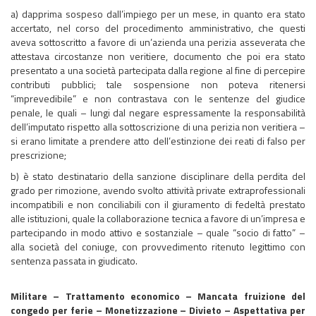
a) dapprima sospeso dall’impiego per un mese, in quanto era stato
accertato, nel corso del procedimento amministrativo, che questi
aveva sottoscritto a favore di un’azienda una perizia asseverata che
attestava circostanze non veritiere, documento che poi era stato
presentato a una società partecipata dalla regione al fine di percepire
contributi pubblici; tale sospensione non poteva ritenersi
“imprevedibile” e non contrastava con le sentenze del giudice
penale, le quali – lungi dal negare espressamente la responsabilità
dell’imputato rispetto alla sottoscrizione di una perizia non veritiera –
si erano limitate a prendere atto dell’estinzione dei reati di falso per
prescrizione;
b) è stato destinatario della sanzione disciplinare della perdita del
grado per rimozione, avendo svolto attività private extraprofessionali
incompatibili e non conciliabili con il giuramento di fedeltà prestato
alle istituzioni, quale la collaborazione tecnica a favore di un’impresa e
partecipando in modo attivo e sostanziale – quale “socio di fatto” –
alla società del coniuge, con provvedimento ritenuto legittimo con
sentenza passata in giudicato.
Militare – Trattamento economico – Mancata fruizione del
congedo per ferie – Monetizzazione – Divieto – Aspettativa per