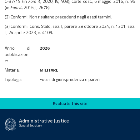
C-37/19 (in
Foro it.,
2020, IV, 403); Corte cost., 6 maggio 2016, n. 95
(in
Foro it.,
2016, I, 2678).
(2) Conformi: Non risultano precedenti negli esatti termini.
(3) Conformi: Cons. Stato, sez. I, parere 28 ottobre 2024, n. 1301; sez.
II, 24 aprile 2023, n. 4109.
Anno di
2026
pubblicazion
e:
Materia:
MILITARE
Tipologia:
Focus di giurisprudenza e pareri
Evaluate this site
Evaluate this site
Administrative Justice
General Secretary