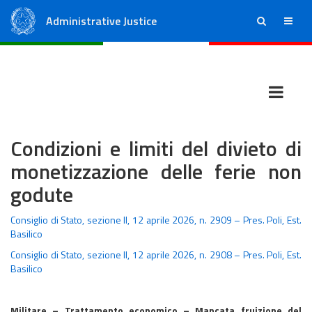
Administrative Justice
ricerca
menu
State Council
Regional Administrative Courts
Condizioni e limiti del divieto di
monetizzazione delle ferie non
godute
Consiglio di Stato, sezione II, 12 aprile 2026, n. 2909 – Pres. Poli, Est.
Basilico
Consiglio di Stato, sezione II, 12 aprile 2026, n. 2908 – Pres. Poli, Est.
Basilico
Militare – Trattamento economico – Mancata fruizione del