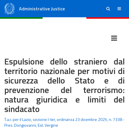
Administrative Justice
ricerca
menu
State Council
Regional Administrative Courts
Espulsione dello straniero dal
territorio nazionale per motivi di
sicurezza dello Stato e di
prevenzione del terrorismo:
natura giuridica e limiti del
sindacato
T.a.r. per il Lazio, sezione I-ter, ordinanza 23 dicembre 2025, n. 7338 -
Pres. Dongiovanni, Est. Vergine