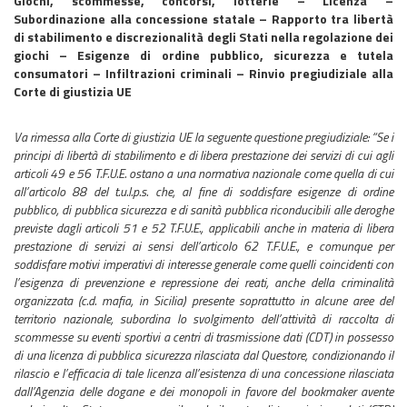
Giochi, scommesse, concorsi, lotterie – Licenza –
Subordinazione alla concessione statale – Rapporto tra libertà
di stabilimento e discrezionalità degli Stati nella regolazione dei
giochi – Esigenze di ordine pubblico, sicurezza e tutela
consumatori – Infiltrazioni criminali – Rinvio pregiudiziale alla
Corte di giustizia UE
Va rimessa alla Corte di giustizia UE la seguente questione pregiudiziale: “Se i
principi di libertà di stabilimento e di libera prestazione dei servizi di cui agli
articoli 49 e 56 T.F.U.E. ostano a una normativa nazionale come quella di cui
all’articolo 88 del t.u.l.p.s. che, al fine di soddisfare esigenze di ordine
pubblico, di pubblica sicurezza e di sanità pubblica riconducibili alle deroghe
previste dagli articoli 51 e 52 T.F.U.E., applicabili anche in materia di libera
prestazione di servizi ai sensi dell’articolo 62 T.F.U.E., e comunque per
soddisfare motivi imperativi di interesse generale come quelli coincidenti con
l’esigenza di prevenzione e repressione dei reati, anche della criminalità
organizzata (c.d. mafia, in Sicilia) presente soprattutto in alcune aree del
territorio nazionale, subordina lo svolgimento dell’attività di raccolta di
scommesse su eventi sportivi a centri di trasmissione dati (CDT) in possesso
di una licenza di pubblica sicurezza rilasciata dal Questore, condizionando il
rilascio e l’efficacia di tale licenza all’esistenza di una concessione rilasciata
dall’Agenzia delle dogane e dei monopoli in favore del bookmaker avente