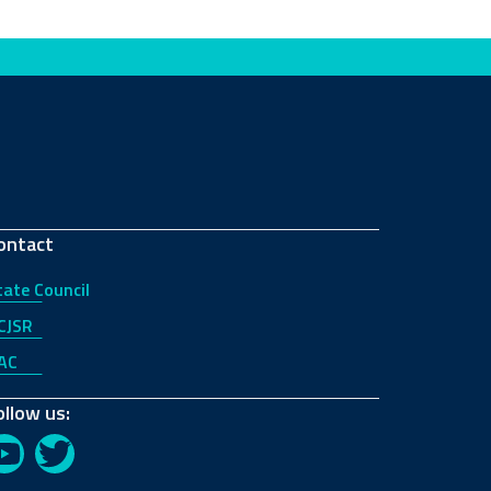
ontact
tate Council
CJSR
AC
ollow us:
YouTube
Twitter