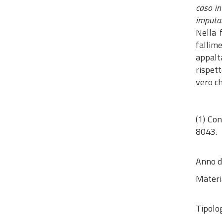
caso in
imputab
Nella 
fallim
appalta
rispett
vero ch
(1) Con
8043.
Anno d
Materi
Tipolog