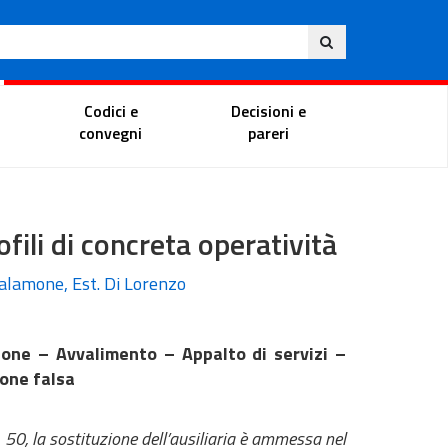
Eng
ite
Magistrate Portal
Codici e
Decisioni e
convegni
pareri
ofili di concreta operatività
Salamone, Est. Di Lorenzo
zione – Avvalimento – Appalto di servizi –
ione falsa
. 50, la sostituzione dell’ausiliaria è ammessa nel