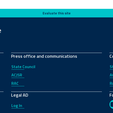
Evaluate this site
e
Press office and communications
C
State Council
S
ACJSR
A
RAC
R
Legal AD
F
Log In