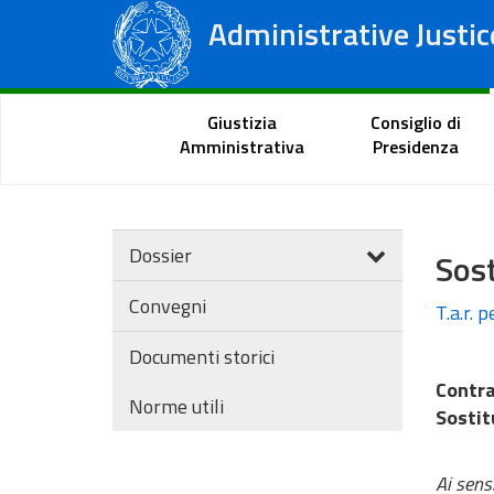
Administrative Justic
State Council
Regional Administrative Courts
Citizen Portal
Giustizia
Consiglio di
Amministrativa
Presidenza
Dossier
Sost
Convegni
T.a.r. 
Documenti storici
Contra
Norme utili
Sostit
Ai sens