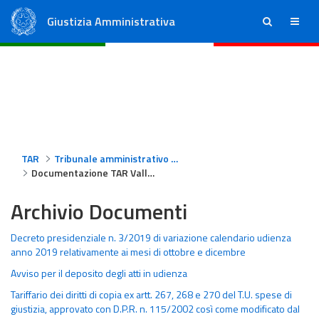
Giustizia Amministrativa
ricerca
menu
Consiglio di Stato
Tribunali Amministrativi Regionali
TAR
Tribunale amministrativo regionale per la Valle d'Aosta
Documentazione TAR Valle D'Aosta
Archivio Documenti
Decreto presidenziale n. 3/2019 di variazione calendario udienza
anno 2019 relativamente ai mesi di ottobre e dicembre
Avviso per il deposito degli atti in udienza
Tariffario dei diritti di copia ex artt. 267, 268 e 270 del T.U. spese di
giustizia, approvato con D.P.R. n. 115/2002 così come modificato dal