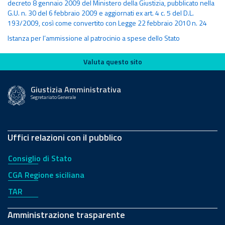
decreto 8 gennaio 2009 del Ministero della Giustizia, pubblicato nella
G.U. n. 30 del 6 febbraio 2009 e aggiornati ex art. 4 c. 5 del D.L.
193/2009, così come convertito con Legge 22 febbraio 2010 n. 24
Istanza per l’ammissione al patrocinio a spese dello Stato
Valuta questo sito
Valuta questo sito
Giustizia Amministrativa
Segretariato Generale
Uffici relazioni con il pubblico
Consiglio di Stato
CGA Regione siciliana
TAR
Amministrazione trasparente