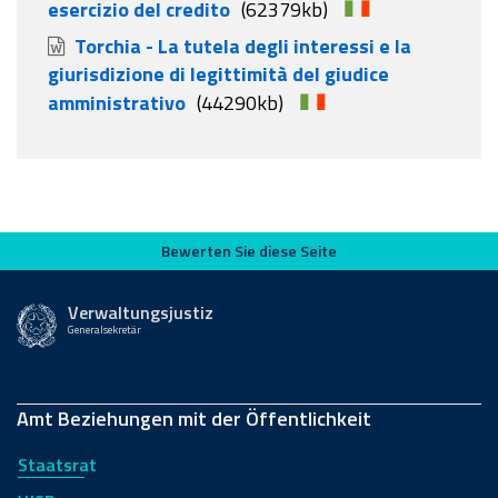
esercizio del credito
(62379kb)
Torchia - La tutela degli interessi e la
giurisdizione di legittimità del giudice
amministrativo
(44290kb)
Bewerten Sie diese Seite
Bewerten Sie diese Seite
Verwaltungsjustiz
Generalsekretär
Amt Beziehungen mit der Öffentlichkeit
Staatsrat