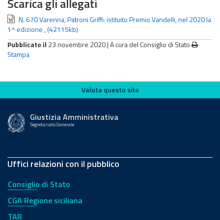
Scarica gli allegati
N. 670 Varenna, Patroni Griffi: istituito Premio Vandelli, nel 2020 la
1^ edizione
,
(42115kb)
Pubblicato il
23 novembre 2020 |
A cura del Consiglio di Stato
Stampa
Valuta questo sito
Valuta questo sito
Giustizia Amministrativa
Segretariato Generale
Uffici relazioni con il pubblico
Consiglio di Stato
CGA Regione siciliana
TAR