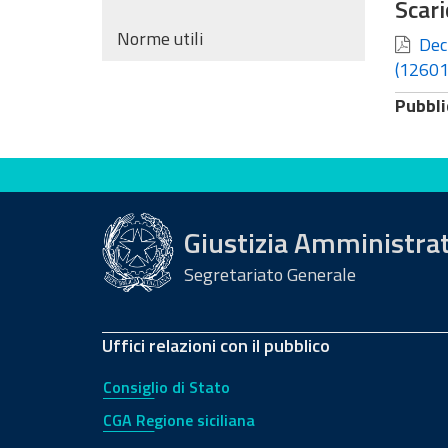
Scari
Norme utili
Decr
(12601
Pubbli
Valuta questo sito
Giustizia Amministra
Segretariato Generale
Uffici relazioni con il pubblico
Consiglio di Stato
CGA Regione siciliana