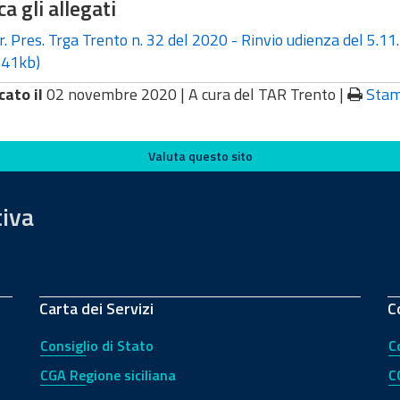
ca gli allegati
. Pres. Trga Trento n. 32 del 2020 - Rinvio udienza del 5.1
41kb)
cato il
02 novembre 2020 |
A cura del TAR Trento
|
Sta
Valuta questo sito
tiva
Carta dei Servizi
C
Consiglio di Stato
C
CGA Regione siciliana
C