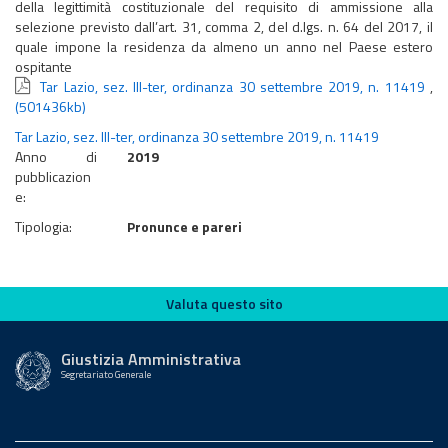
della legittimità costituzionale del requisito di ammissione alla
selezione previsto dall’art. 31, comma 2, del d.lgs. n. 64 del 2017, il
quale impone la residenza da almeno un anno nel Paese estero
ospitante
Tar Lazio, sez. III-ter, ordinanza 30 settembre 2019, n. 11419
,
(501436kb)
Tar Lazio, sez. III-ter, ordinanza 30 settembre 2019, n. 11419
Anno di
2019
pubblicazion
e:
Tipologia:
Pronunce e pareri
Valuta questo sito
Valuta questo sito
Giustizia Amministrativa
Segretariato Generale