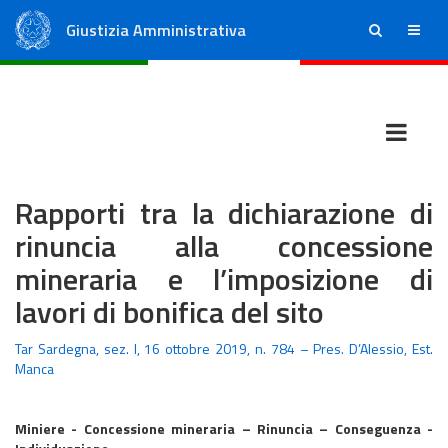
Giustizia Amministrativa
ricerca
menu
Consiglio di Stato
Tribunali Amministrativi Regionali
Rapporti tra la dichiarazione di
rinuncia alla concessione
mineraria e l’imposizione di
lavori di bonifica del sito
Tar Sardegna, sez. I, 16 ottobre 2019, n. 784 – Pres. D’Alessio, Est.
Manca
Miniere - Concessione mineraria – Rinuncia – Conseguenza -