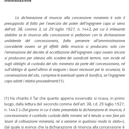
Individuazione
La dichiarazione di rinuncia alla concessione mineraria è solo il
presupposto di fatto per l’esercizio dei poteri dell’ingegnere capo ai sensi
dell’art. 38, comma 3, r.d. 29 luglio 1927, n. 1443, per cui è irrilevante
stabilire se la rinuncia alla concessione si perfezioni con la dichiarazione
unilaterale del concessionario, fatta pervenire all’amministrazione
concedente ovvero se gli effetti della rinuncia si producano solo con
l’emanazione del decreto di accettazione dell’ingegnere capo ovvero ancora
si producano per silenzio allo scadere dei suindicati termini, non incide né
sugli obblighi di custodia del sito minerario da parte del concessionario, né
sull’obbligo di quest’ultimo di eseguire i lavori necessari per la sicurezza, la
conservazione del sito, comprese le eventuali opere di bonifica, se l’ingegnere
capo adotti i relativi provvedimenti
(1).
(1) Ha chiarito il Tar che quanto appena osservato si ricava, in primo
luogo, dalla lettura del secondo comma dell’art. 38, r.d. 29 luglio 1927,
n. 1443 («
Dal giorno in cui è stata presentata la dichiarazione di rinuncia, il
concessionario è costituito custode della miniera ed è tenuto a non fare più
lavori di coltivazione mineraria, né a variarne in qualsiasi modo lo stato
»),
dal quale si evince che la dichiarazione di rinuncia alla concessione è