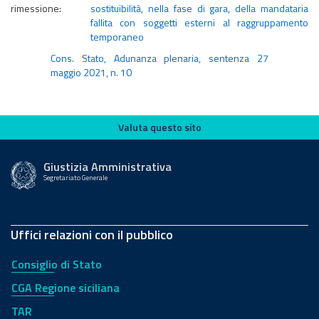
rimessione:
sostituibilità, nella fase di gara, della mandataria
fallita con soggetti esterni al raggruppamento
temporaneo
Cons. Stato, Adunanza plenaria, sentenza 27
maggio 2021, n. 10
Valuta questo sito
Valuta questo sito
Giustizia Amministrativa
Segretariato Generale
Uffici relazioni con il pubblico
Consiglio di Stato
CGA Regione siciliana
TAR