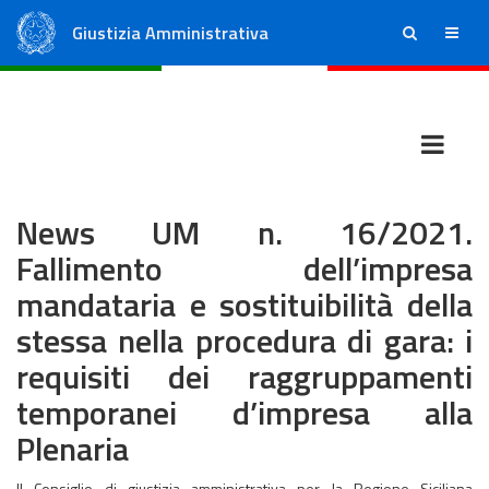
Giustizia Amministrativa
ricerca
menu
Consiglio di Stato
Tribunali Amministrativi Regionali
News UM n. 16/2021.
Fallimento dell’impresa
mandataria e sostituibilità della
stessa nella procedura di gara: i
requisiti dei raggruppamenti
temporanei d’impresa alla
Plenaria
Il Consiglio di giustizia amministrativa per la Regione Siciliana