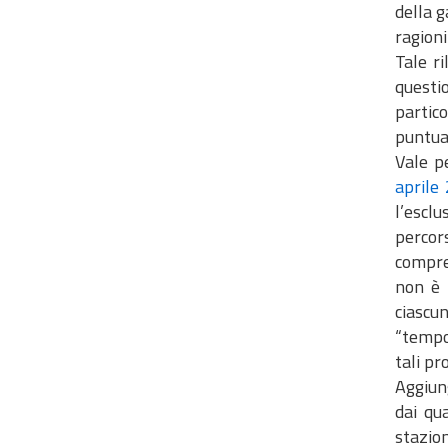
della g
ragioni
Tale ri
questi
partico
puntual
Vale p
aprile
l’escl
percor
compre
non è 
ciascun
“tempo 
tali pr
Aggiung
dai qu
stazio