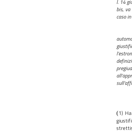
l. 14 g
bis, va
caso in
automat
giustif
l’estro
definiz
pregiud
all’app
sull’af
1) Ha
(
giusti
stretti