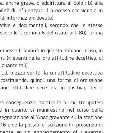
a, anche grave, o addirittura al dolo); b) alla
ilità di influenzare il processo decisionale in
 (di informazioni dovute).
iarative e documentali, secondo che le stesse
ssere (cfr. comma 6 del citato art. 80), prima
i omesse (rilevanti in quanto abbiano inciso, in
i (rilevanti nella loro attitudine decettiva, di
 quanto tali).
 c.d. mezza verità (la cui attitudine decettiva
, costituendo, quindi, una forma di omissione
ano attitudine decettiva in positivo, per il
erse conseguenze: mentre le prime tre ipotesi
olo in quanto si manifestino nel corso della
 segnalazione all’Anac gravante sulla stazione
16 e della possibile iscrizione (in presenza di
mente ad un apprezzamento di rilevanza)