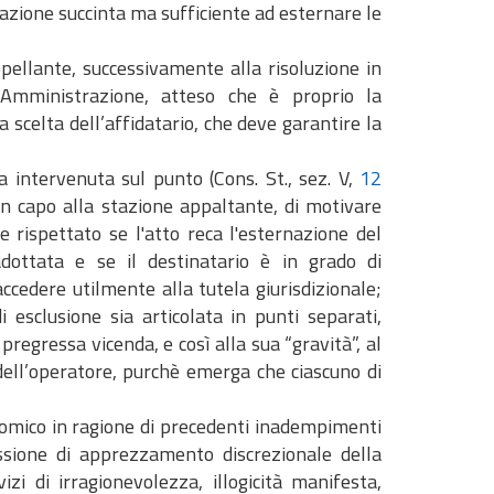
vazione succinta ma sufficiente ad esternare le
ppellante, successivamente alla risoluzione in
a Amministrazione, atteso che è proprio la
a scelta dell’affidatario, che deve garantire la
 intervenuta sul punto (Cons. St., sez. V,
12
, in capo alla stazione appaltante, di motivare
 rispettato se l'atto reca l'esternazione del
adottata e se il destinatario è in grado di
cedere utilmente alla tutela giurisdizionale;
esclusione sia articolata in punti separati,
 pregressa vicenda, e così alla sua “gravità”, al
” dell’operatore, purchè emerga che ciascuno di
onomico in ragione di precedenti inadempimenti
essione di apprezzamento discrezionale della
i di irragionevolezza, illogicità manifesta,