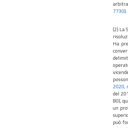
arbitra
7730
).
(2) La 
risoluz
​​​​​​​
convert
delimit
operat
vicend
possono
2020, 
del 201
80), qu
un pro
superi
può fo