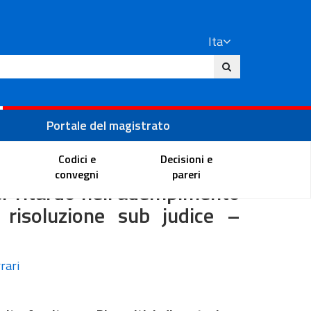
Ita
ito
Portale del magistrato
Codici e
Decisioni e
di mascherine per risalente
convegni
pareri
per ritardo nell’adempimento
r risoluzione sub judice –
rari