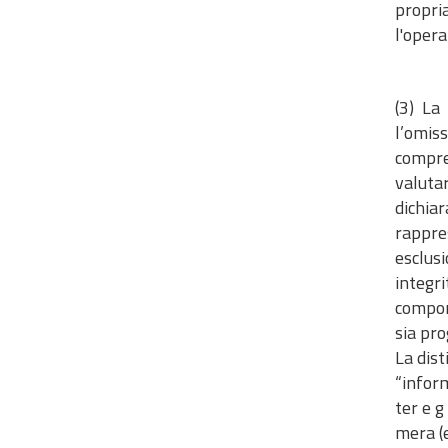
propri
l'oper
(3) La
l’omis
compre
valuta
dichia
rappre
esclusi
integr
compor
sia pro
La dist
“inform
ter e g
mera (e