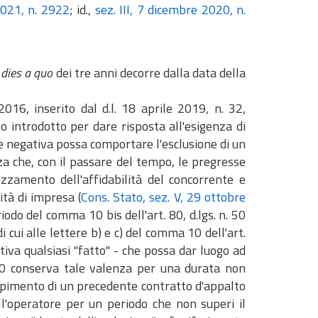
2021, n. 2922
; id.,
sez. III, 7 dicembre 2020, n.
l
dies a quo
dei tre anni decorre dalla data della
 2016, inserito dal d.l. 18 aprile 2019, n. 32,
ato introdotto per dare risposta all'esigenza di
e negativa possa comportare l'esclusione di un
a che, con il passare del tempo, le pregresse
ezzamento dell'affidabilità del concorrente e
ità di impresa (
Cons. Stato, sez. V, 29 ottobre
do del comma 10 bis dell'art. 80, d.lgs. n. 50
 cui alle lettere b) e c) del comma 10 dell'art.
tiva qualsiasi "fatto" - che possa dar luogo ad
80 conserva tale valenza per una durata non
mpimento di un precedente contratto d'appalto
ll'operatore per un periodo che non superi il