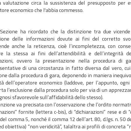
a valutazione circa la sussistenza del presupposto per e
atore economico che l'abbia commesso.
 Sezione ha ricordato che la distinzione tra due vicende 
sione delle informazioni dovute ai fini del corretto sv
nde anche la reticenza, cioè l’incompletezza, con conse
re la stessa ai fini dell’attendibilità e dell’integrità 
razioni, ovvero la presentazione nella procedura di ga
sentative di una circostanza in fatto diversa dal vero, cui
one dalla procedura di gara, deponendo in maniera inequivoc
ità dell’operatore economico (laddove, per l’appunto, ogni 
ta l’esclusione dalla procedura solo per via di un apprezz
gnosi sfavorevole sull’affidabilità dello stesso).
inzione va precisata con l’osservazione che l’ordito normativ
azioni” fornite (lettera c-bis), di “dichiarazioni” rese e di
 del comma 5, nonché il comma 12 dell’art. 80, d.lgs. n. 50 d
d obiettiva) “non veridicità”, talaltra ai profili di concreta “