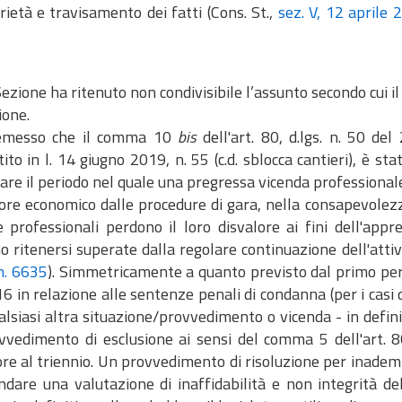
rietà e travisamento dei fatti (Cons. St.,
sez. V, 12 aprile 
Sezione ha ritenuto non condivisibile l’assunto secondo cui i
ione.
Ha premesso che il comma 10
bis
dell'art. 80, d.lgs. n. 50 del
ito in l. 14 giugno 2019, n. 55 (c.d. sblocca cantieri), è st
are il periodo nel quale una pregressa vicenda professional
ore economico dalle procedure di gara, nella consapevolezz
e professionali perdono il loro disvalore ai fini dell'appr
 ritenersi superate dalla regolare continuazione dell'attiv
n. 6635
). Simmetricamente a quanto previsto dal primo perio
6 in relazione alle sentenze penali di condanna (per i casi di
alsiasi altra situazione/provvedimento o vicenda - in defini
vvedimento di esclusione ai sensi del comma 5 dell'art. 
ore al triennio. Un provvedimento di risoluzione per inade
ndare una valutazione di inaffidabilità e non integrità de