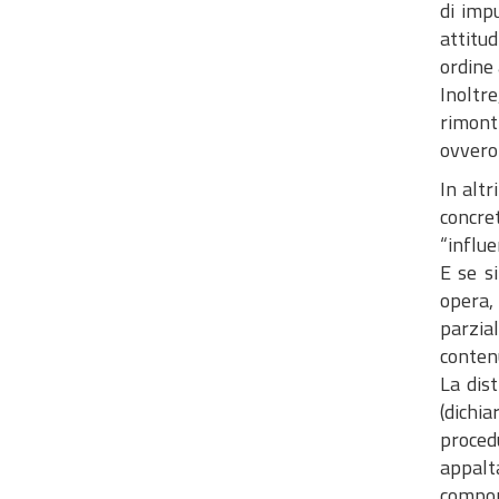
di impu
attitud
ordine 
Inoltr
rimonti
ovvero 
In altr
concret
“influe
E se si
opera,
parzia
contenu
La dis
(dichi
procedu
appalta
compo