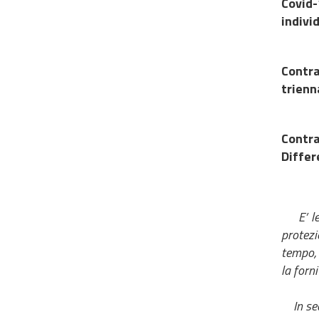
Covid-
indivi
Contra
trienna
Contra
Differ
E’ l
protezi
tempo, 
la forn
In se