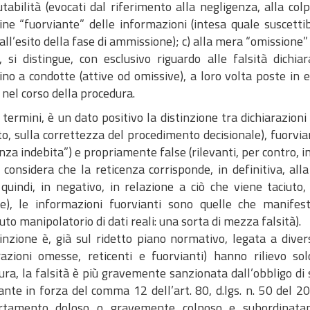
tabilità (evocati dal riferimento alla negligenza, alla colp
ine “fuorviante” delle informazioni (intesa quale suscettib
all’esito della fase di ammissione); c) alla mera “omissione”
e, si distingue, con esclusivo riguardo alle falsità dich
no a condotte (attive od omissive), a loro volta poste in e
nel corso della procedura.
i termini, è un dato positivo la distinzione tra dichiarazion
o, sulla correttezza del procedimento decisionale), fuorviant
nza indebita”) e propriamente false (rilevanti, per contro, in
 considera che la reticenza corrisponde, in definitiva, alla
 quindi, in negativo, in relazione a ciò che viene taciuto
le), le informazioni fuorvianti sono quelle che manifest
to manipolatorio di dati reali: una sorta di mezza falsità).
tinzione è, già sul ridetto piano normativo, legata a div
arazioni omesse, reticenti e fuorvianti) hanno rilievo s
ra, la falsità è più gravemente sanzionata dall’obbligo di
nte in forza del comma 12 dell’art. 80, d.lgs. n. 50 del 20
rtamento doloso o gravemente colposo e subordinata