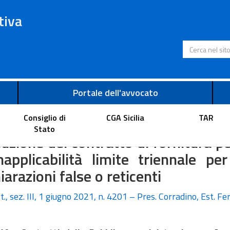
tiva
Cerca nel s
Portale dell'avvocato
Consiglio di
CGA Sicilia
TAR
usione dalla gara per la fornitura 
Stato
luzione del contratto di fornitura 
napplicabilità limite triennale pe
iarazioni false o reticenti
t., sez. III, 1 giugno 2021, n. 4201 – Pres. Corradino, Est. Fer