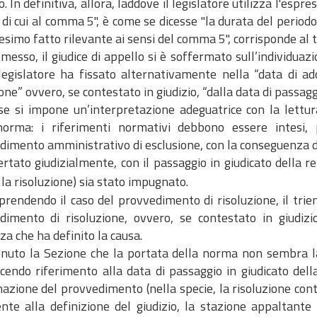
o. In definitiva, allora, laddove il legislatore utilizza l'espr
i di cui al comma 5", è come se dicesse "la durata del periodo
simo fatto rilevante ai sensi del comma 5", corrisponde al t
messo, il giudice di appello si è soffermato sull’individuaz
 legislatore ha fissato alternativamente nella “data di 
one” ovvero, se contestato in giudizio, “dalla data di passagg
se si impone un’interpretazione adeguatrice con la lettur
norma: i riferimenti normativi debbono essere intesi,
imento amministrativo di esclusione, con la conseguenza di
ertato giudizialmente, con il passaggio in giudicato della rel
 la risoluzione) sia stato impugnato.
iprendendo il caso del provvedimento di risoluzione, il tr
dimento di risoluzione, ovvero, se contestato in giudizio
a che ha definito la causa.
enuto la Sezione che la portata della norma non sembra la
acendo riferimento alla data di passaggio in giudicato dell
azione del provvedimento (nella specie, la risoluzione co
ente alla definizione del giudizio, la stazione appaltante 