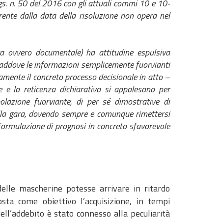
lgs. n. 50 del 2016 con gli attuali commi 10 e 10-
rrente dalla data della risoluzione non opera nel
iva ovvero documentale) ha attitudine espulsiva
addove le informazioni semplicemente fuorvianti
amente il concreto processo decisionale in atto –
e e la reticenza dichiarativa si appalesano per
polazione fuorviante, di per sé dimostrative di
 dalla gara, dovendo sempre e comunque rimettersi
 formulazione di prognosi in concreto sfavorevole
delle mascherine potesse arrivare in ritardo
osta come obiettivo l’acquisizione, in tempi
dell’addebito è stato connesso alla peculiarità