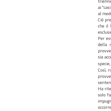
trienni
ai "cas
al mede
Ciò pre
che il
esclusi
Per es
della 
provved
sia acc
specie,
Così, r
provve
sentenz
Ha rit
solo f
impugn
occorr