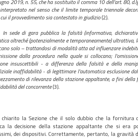
iugno 2019, n. 55, che ha sostituito il comma 10 dell’art. 80, d.
 interpretato nel senso che il limite temporale triennale deco
 cui il provvedimento sia contestato in giudizio
(2).
In sede di gara pubblica la falsità (informativa, dichiarat
ica oltreché (potenzialmente e temporaneamente) ultrattiva, l
icano solo – trattandosi di modalità atta ad influenzare indebit
missione dalla procedura nella quale si collocano; l’omission
ione insuscettibili - a differenza della falsità e della mani
iziale inaffidabilità - di legittimare l’automatica esclusione
rezzamento di rilevanza della stazione appaltante, a fini della
fidabilità del concorrente
(3).
 chiarito la Sezione che il solo dubbio che la fornitura 
fica la decisione della stazione appaltante che si era p
ssimi, dei dispositivi. Correttamente, pertanto, la gravità 