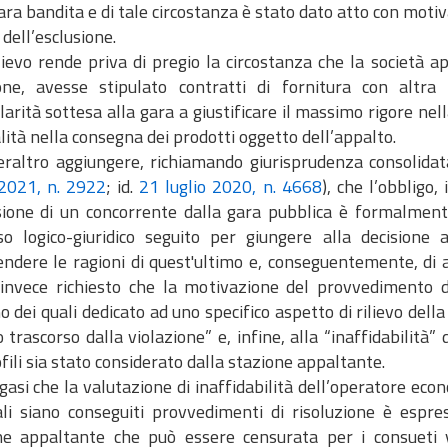
ara bandita e di tale circostanza è stato dato atto con moti
 dell’esclusione.
lievo rende priva di pregio la circostanza che la società a
one, avesse stipulato contratti di fornitura con altr
larità sottesa alla gara a giustificare il massimo rigore nell
ità nella consegna dei prodotti oggetto dell’appalto.
eraltro aggiungere, richiamando giurisprudenza consolidata
 2021, n. 2922
; id.
21 luglio 2020, n. 4668
), che l’obbligo
usione di un concorrente dalla gara pubblica è formalmente
so logico-giuridico seguito per giungere alla decisione 
ndere le ragioni di quest'ultimo e, conseguentemente, di ac
invece richiesto che la motivazione del provvedimento di 
o dei quali dedicato ad uno specifico aspetto di rilievo della
trascorso dalla violazione” e, infine, alla “inaffidabilità
ofili sia stato considerato dalla stazione appaltante.
asi che la valutazione di inaffidabilità dell’operatore ec
ali siano conseguiti provvedimenti di risoluzione è espr
ne appaltante che può essere censurata per i consueti viz