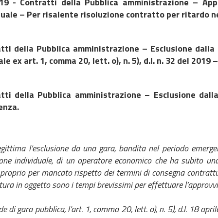
19 - Contratti della Pubblica amministrazione – Appa
duale – Per risalente risoluzione contratto per ritardo n
tti della Pubblica amministrazione – Esclusione dalla
le ex art. 1, comma 20, lett. o), n. 5), d.l. n. 32 del 2019
tti della Pubblica amministrazione – Esclusione dalla
enza.
egittima l’esclusione da una gara, bandita nel periodo emergen
one individuale, di un operatore economico che ha subito una 
proprio per mancato rispetto dei termini di consegna contrattua
itura in oggetto sono i tempi brevissimi per effettuare l’approv
de di gara pubblica, l’art. 1, comma 20, lett. o), n. 5), d.l. 18 apr