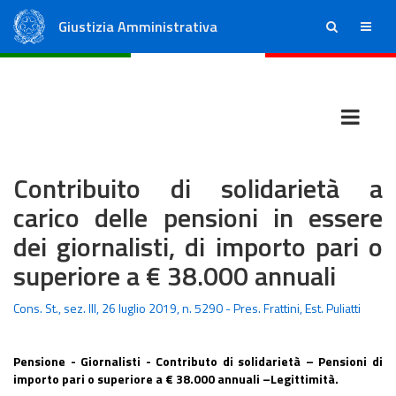
Giustizia Amministrativa
ricerca
menu
Consiglio di Stato
Tribunali Amministrativi Regionali
Contribuito di solidarietà a
carico delle pensioni in essere
dei giornalisti, di importo pari o
superiore a € 38.000 annuali
Cons. St., sez. III, 26 luglio 2019, n. 5290 - Pres. Frattini, Est. Puliatti
Pensione - Giornalisti - Contributo di solidarietà – Pensioni di
importo pari o superiore a € 38.000 annuali –Legittimità.