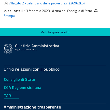
Allegato 2 - calendario delle prove orali
,
(26962kb)
Pubblicato il
13 febbraio 2023 |
A cura del Consiglio di Stato
|
Stampa
Valuta questo sito
Valuta questo sito
Giustizia Amministrativa
Segretariato Generale
Uffici relazioni con il pubblico
Consiglio di Stato
CGA Regione siciliana
TAR
Amministrazione trasparente