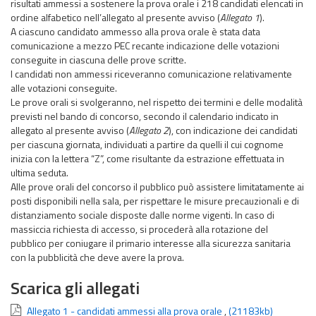
risultati ammessi a sostenere la prova orale i 218 candidati elencati in
ordine alfabetico nell’allegato al presente avviso (
Allegato 1
).
A ciascuno candidato ammesso alla prova orale è stata data
comunicazione a mezzo PEC recante indicazione delle votazioni
conseguite in ciascuna delle prove scritte.
I candidati non ammessi riceveranno comunicazione relativamente
alle votazioni conseguite.
Le prove orali si svolgeranno, nel rispetto dei termini e delle modalità
previsti nel bando di concorso, secondo il calendario indicato in
allegato al presente avviso (
Allegato 2
), con indicazione dei candidati
per ciascuna giornata, individuati a partire da quelli il cui cognome
inizia con la lettera “Z”, come risultante da estrazione effettuata in
ultima seduta.
​​​​​​​Alle prove orali del concorso il pubblico può assistere limitatamente ai
posti disponibili nella sala, per rispettare le misure precauzionali e di
distanziamento sociale disposte dalle norme vigenti. In caso di
massiccia richiesta di accesso, si procederà alla rotazione del
pubblico per coniugare il primario interesse alla sicurezza sanitaria
con la pubblicità che deve avere la prova.
Scarica gli allegati
Allegato 1 - candidati ammessi alla prova orale
,
(21183kb)