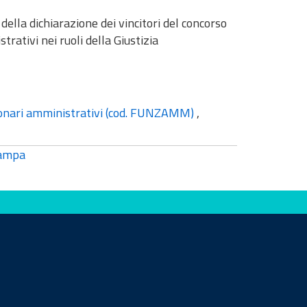
della dichiarazione dei vincitori del concorso
rativi nei ruoli della Giustizia
zionari amministrativi (cod. FUNZAMM)
,
ampa