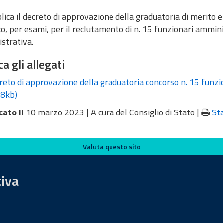
lica il decreto di approvazione della graduatoria di merito e 
o, per esami, per il reclutamento di n. 15 funzionari amminist
strativa.
ca gli allegati
eto di approvazione della graduatoria concorso n. 15 fun
8kb)
cato il
10 marzo 2023 |
A cura del Consiglio di Stato
|
St
Valuta questo sito
tiva