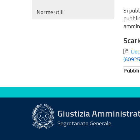
Si pubb
Norme utili
pubblic
ammini
Scari
Decr
(60925
Pubbli
Valuta questo sito
Giustizia Amministra
Segretariato Generale