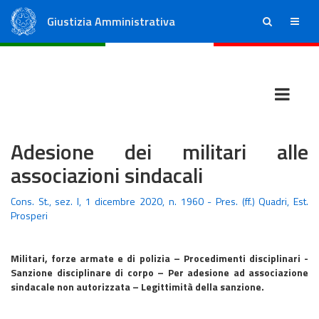
Giustizia Amministrativa
ricerca
menu
Consiglio di Stato
Tribunali Amministrativi Regionali
Adesione dei militari alle
associazioni sindacali
Cons. St., sez. I, 1 dicembre 2020, n. 1960 - Pres. (ff.) Quadri, Est.
Prosperi
Militari, forze armate e di polizia – Procedimenti disciplinari -
Sanzione disciplinare di corpo – Per adesione ad associazione
sindacale non autorizzata – Legittimità della sanzione.