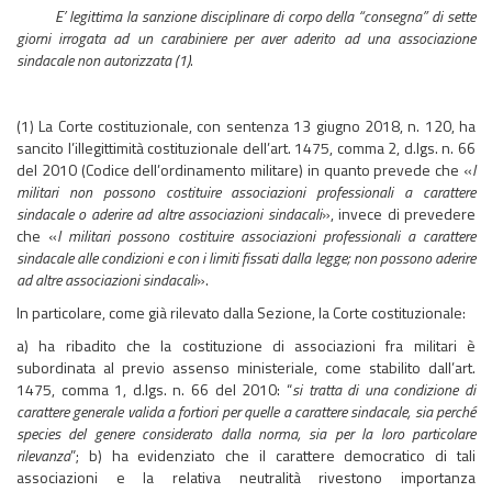
E’ legittima la sanzione disciplinare di corpo della “consegna” di sette
giorni irrogata ad un carabiniere per aver aderito ad una associazione
sindacale non autorizzata (1)
.
(1) La Corte costituzionale, con sentenza 13 giugno 2018, n. 120, ha
sancito l’illegittimità costituzionale dell’art. 1475, comma 2, d.lgs. n. 66
del 2010 (Codice dell’ordinamento militare) in quanto prevede che «
I
militari non possono costituire associazioni professionali a carattere
sindacale o aderire ad altre associazioni sindacali
», invece di prevedere
che «
I militari possono costituire associazioni professionali a carattere
sindacale alle condizioni e con i limiti fissati dalla legge; non possono aderire
ad altre associazioni sindacali
».
In particolare, come già rilevato dalla Sezione, la Corte costituzionale:
a) ha ribadito che la costituzione di associazioni fra militari è
subordinata al previo assenso ministeriale, come stabilito dall’art.
1475, comma 1, d.lgs. n. 66 del 2010: “
si tratta di una condizione di
carattere generale valida a fortiori per quelle a carattere sindacale, sia perché
species del genere considerato dalla norma, sia per la loro particolare
rilevanza
”; b) ha evidenziato che il carattere democratico di tali
associazioni e la relativa neutralità rivestono importanza