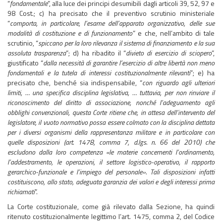
“
fondamentale
”, alla luce dei principi desumibili dagli articoli 39, 52, 97 e
98 Cost.; c) ha precisato che il preventivo scrutinio ministeriale
“
comporta, in particolare, l’esame dell’apparato organizzativo, delle sue
modalità di costituzione e di funzionamento
” e che, nell’ambito di tale
scrutinio, “
spiccano per la loro rilevanza il sistema di finanziamento e la sua
assoluta trasparenza
”; d) ha ribadito il “
divieto di esercizio di sciopero
”,
giustificato “
dalla necessità di garantire l’esercizio di altre libertà non meno
fondamentali e la tutela di interessi costituzionalmente rilevanti
”; e) ha
precisato che, benché sia indispensabile, “
con riguardo agli ulteriori
limiti, … una specifica disciplina legislativa, … tuttavia, per non rinviare il
riconoscimento del diritto di associazione, nonché l’adeguamento agli
obblighi convenzionali, questa Corte ritiene che, in attesa dell’intervento del
legislatore, il vuoto normativo possa essere colmato con la disciplina dettata
per i diversi organismi della rappresentanza militare e in particolare con
quelle disposizioni (art. 1478, comma 7, d.lgs. n. 66 del 2010) che
escludono dalla loro competenza «le materie concernenti l’ordinamento,
l’addestramento, le operazioni, il settore logistico-operativo, il rapporto
gerarchico-funzionale e l’impiego del personale». Tali disposizioni infatti
costituiscono, allo stato, adeguata garanzia dei valori e degli interessi prima
richiamati
”.
La Corte costituzionale, come già rilevato dalla Sezione, ha quindi
ritenuto costituzionalmente legittimo l’art. 1475, comma 2, del Codice