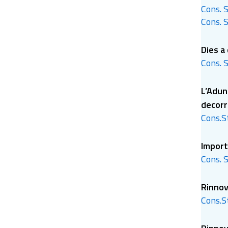
Cons. S
necess
Cons. S
Dies a
Cons. S
L’Aduna
decorr
Cons.St
Import
Cons. S
Rinnov
Cons.St