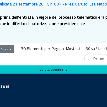
ilicata 21 settembre 2017, n. 607 - Pres. Caruso, Est. Napp
prima dell’entrata in vigore del processo telematico era po
che in difetto di autorizzazione presidenziale
— 30 Elementi per Pagina
Mostrati 1 - 30 su 54 risul
 1 di 2
← Primo
Valuta questo sito
tiva