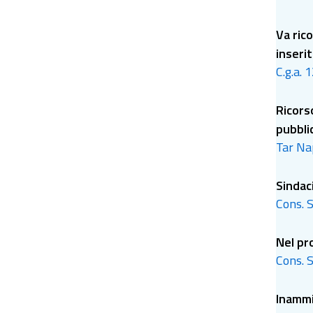
Va rico
inserit
C.g.a. 
Ricors
pubbli
Tar Nap
Sindaci
Cons. S
Nel pro
Cons. S
Inammi