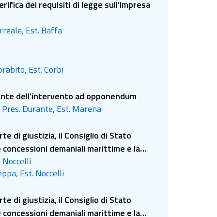
rifica dei requisiti di legge sull’impresa
rreale, Est. Baffa
orabito, Est. Corbi
nante dell’intervento ad opponendum
 - Pres. Durante, Est. Marena
e di giustizia, il Consiglio di Stato
e concessioni demaniali marittime e la
 Noccelli
essioni ormai scadute
ppa, Est. Noccelli
e di giustizia, il Consiglio di Stato
e concessioni demaniali marittime e la