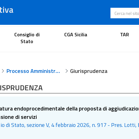
tiva
Cerca nel s
Portale dell'avvocato
Consiglio di
CGA Sicilia
TAR
Stato
Processo Amministrativo Telematico
Giurisprudenza
RISPRUDENZA
natura endoprocedimentale della proposta di aggiudicazione
sione di servizi
io di Stato, sezione V, 4 febbraio 2026, n. 917 - Pres. Lotti,