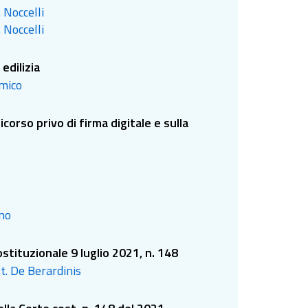
 Noccelli
essioni ormai scadute
 Noccelli
edilizia
amico
corso privo di firma digitale e sulla
ino
stituzionale 9 luglio 2021, n. 148
st. De Berardinis