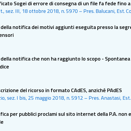
ificato Sogei di errore di consegna di un file fa fede fino a
t., sez. III, 18 ottobre 2018, n. 5970 – Pres. Balucani, Est. C
 della notifica dei motivi aggiunti eseguita presso la segret
fensori
à della notifica che non ha raggiunto lo scopo - Spontane
dice
crizione del ricorso in formato CAdES, anziché PAdES
io, sez. I bis, 25 maggio 2018, n. 5912 – Pres. Anastasi, Est
fica per pubblici proclami sul sito internet della P.A. non
le