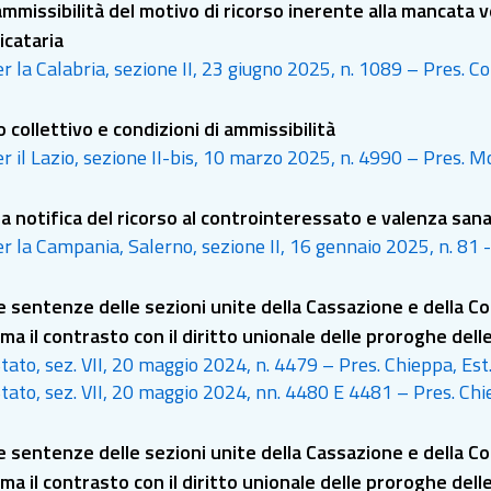
ammissibilità del motivo di ricorso inerente alla mancata ve
icataria
per la Calabria, sezione II, 23 giugno 2025, n. 1089 – Pres. Co
 collettivo e condizioni di ammissibilità
per il Lazio, sezione II-bis, 10 marzo 2025, n. 4990 – Pres. M
 notifica del ricorso al controinteressato e valenza sa
per la Campania, Salerno, sezione II, 16 gennaio 2025, n. 81
 sentenze delle sezioni unite della Cassazione e della Cort
ma il contrasto con il diritto unionale delle proroghe dell
tato, sez. VII, 20 maggio 2024, n. 4479 – Pres. Chieppa, Est.
ità di avviare le procedure di gara per assegnare le conc
tato, sez. VII, 20 maggio 2024, nn. 4480 E 4481 – Pres. Chie
 sentenze delle sezioni unite della Cassazione e della Cort
ma il contrasto con il diritto unionale delle proroghe dell