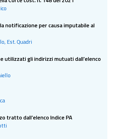
ella Corte cost. n. 148 del 2021
ico
la notificazione per causa imputabile al
lo, Est. Quadri
utilizzati gli indirizzi mutuati dall’elenco
iello
eca
zzo tratto dall’elenco Indice PA
otti