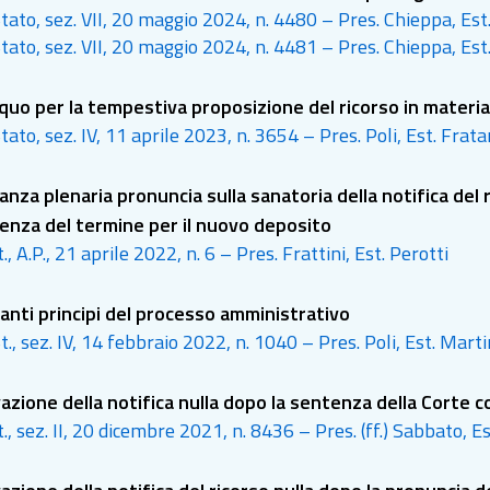
tato, sez. VII, 20 maggio 2024, n. 4480 – Pres. Chieppa, Est.
ità di avviare le procedure di gara per assegnare le conc
tato, sez. VII, 20 maggio 2024, n. 4481 – Pres. Chieppa, Est.
 quo per la tempestiva proposizione del ricorso in materia 
tato, sez. IV, 11 aprile 2023, n. 3654 – Pres. Poli, Est. Frat
nza plenaria pronuncia sulla sanatoria della notifica del ri
enza del termine per il nuovo deposito
., A.P., 21 aprile 2022, n. 6 – Pres. Frattini, Est. Perotti
anti principi del processo amministrativo
t., sez. IV, 14 febbraio 2022, n. 1040 – Pres. Poli, Est. Mart
azione della notifica nulla dopo la sentenza della Corte co
., sez. II, 20 dicembre 2021, n. 8436 – Pres. (ff.) Sabbato, E