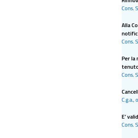
Rinnova
Cons. S
Alla C
notifi
Cons. S
Per la 
tenuto
Cons. S
Cancell
C.g.a.,
E’ vali
Cons. S