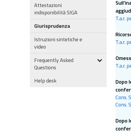
Sull’in
Attestazioni
aggiud
indisponibilità SIGA
T.a.r. 
Giurisprudenza
Ricorso
Istruzioni sintetiche e
T.a.r. 
video
Omessa
Frequently Asked
T.a.r. 
Questions
Help desk
Dopo le
confer
Cons. S
necess
Cons. S
Dopo le
confer