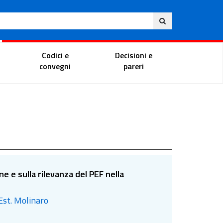
Ita
ito
Portale del magistrato
Codici e
Decisioni e
convegni
pareri
 e sulla rilevanza del PEF nella
 Est. Molinaro