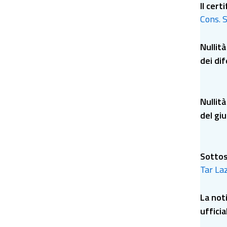
Il cert
Cons. S
Nullità
dei di
Nullit
del giu
Sottos
Tar Laz
La noti
ufficia