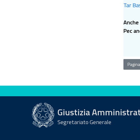
Tar Bas
Anche 
Pec an
Pagina
Valuta questo sito
Giustizia Amministra
Segretariato Generale