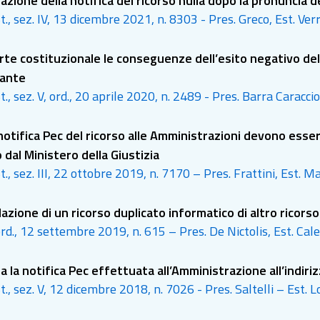
zione della notifica del ricorso nulla dopo la pronuncia d
t., sez. IV, 13 dicembre 2021, n. 8303 - Pres. Greco, Est. Verr
orte costituzionale le conseguenze dell’esito negativo del
cante
t., sez. V, ord., 20 aprile 2020, n. 2489 - Pres. Barra Caraccio
notifica Pec del ricorso alle Amministrazioni devono essere 
 dal Ministero della Giustizia
t., sez. III, 22 ottobre 2019, n. 7170 – Pres. Frattini, Est. Ma
azione di un ricorso duplicato informatico di altro ricorso
 ord., 12 settembre 2019, n. 615 – Pres. De Nictolis, Est. Cal
da la notifica Pec effettuata all’Amministrazione all’indiri
t., sez. V, 12 dicembre 2018, n. 7026 - Pres. Saltelli – Est. L