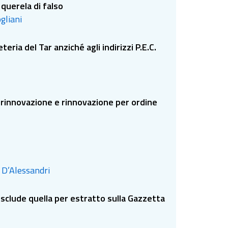
 querela di falso
ogliani
eria del Tar anziché agli indirizzi P.E.C.
a rinnovazione e rinnovazione per ordine
. D’Alessandri
 esclude quella per estratto sulla Gazzetta