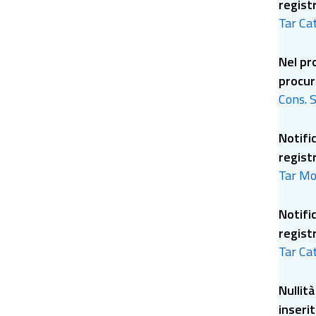
registr
Tar Cat
Nel pro
procur
Cons. S
Notifi
registr
Tar Mol
Notifi
registr
Tar Cat
Nullit
inserit