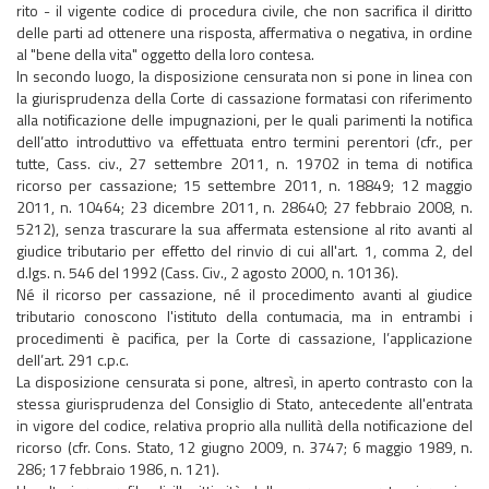
rito - il vigente codice di procedura civile, che non sacrifica il diritto
delle parti ad ottenere una risposta, affermativa o negativa, in ordine
al "bene della vita" oggetto della loro contesa.
In secondo luogo, la disposizione censurata non si pone in linea con
la giurisprudenza della Corte di cassazione formatasi con riferimento
alla notificazione delle impugnazioni, per le quali parimenti la notifica
dell’atto introduttivo va effettuata entro termini perentori (cfr., per
tutte, Cass. civ., 27 settembre 2011, n. 19702 in tema di notifica
ricorso per cassazione; 15 settembre 2011, n. 18849; 12 maggio
2011, n. 10464; 23 dicembre 2011, n. 28640; 27 febbraio 2008, n.
5212), senza trascurare la sua affermata estensione al rito avanti al
giudice tributario per effetto del rinvio di cui all'art. 1, comma 2, del
d.lgs. n. 546 del 1992 (Cass. Civ., 2 agosto 2000, n. 10136).
Né il ricorso per cassazione, né il procedimento avanti al giudice
tributario conoscono l'istituto della contumacia, ma in entrambi i
procedimenti è pacifica, per la Corte di cassazione, l’applicazione
dell’art. 291 c.p.c.
La disposizione censurata si pone, altresì, in aperto contrasto con la
stessa giurisprudenza del Consiglio di Stato, antecedente all'entrata
in vigore del codice, relativa proprio alla nullità della notificazione del
ricorso (cfr. Cons. Stato, 12 giugno 2009, n. 3747; 6 maggio 1989, n.
286; 17 febbraio 1986, n. 121).