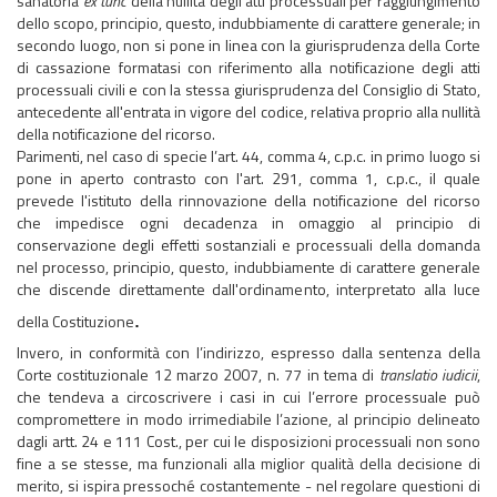
sanatoria
ex tunc
della nullità degli atti processuali per raggiungimento
dello scopo, principio, questo, indubbiamente di carattere generale; in
secondo luogo, non si pone in linea con la giurisprudenza della Corte
di cassazione formatasi con riferimento alla notificazione degli atti
processuali civili e con la stessa giurisprudenza del Consiglio di Stato,
antecedente all'entrata in vigore del codice, relativa proprio alla nullità
della notificazione del ricorso.
Parimenti, nel caso di specie l’art. 44, comma 4, c.p.c. in primo luogo si
pone in aperto contrasto con l'art. 291, comma 1, c.p.c., il quale
prevede l'istituto della rinnovazione della notificazione del ricorso
che impedisce ogni decadenza in omaggio al principio di
conservazione degli effetti sostanziali e processuali della domanda
nel processo, principio, questo, indubbiamente di carattere generale
che discende direttamente dall'ordinamento, interpretato alla luce
.
della Costituzione
Invero, in conformità con l’indirizzo, espresso dalla sentenza della
Corte costituzionale 12 marzo 2007, n. 77 in tema di
translatio iudicii
,
che tendeva a circoscrivere i casi in cui l’errore processuale può
compromettere in modo irrimediabile l’azione, al principio delineato
dagli artt. 24 e 111 Cost., per cui le disposizioni processuali non sono
fine a se stesse, ma funzionali alla miglior qualità della decisione di
merito, si ispira pressoché costantemente - nel regolare questioni di