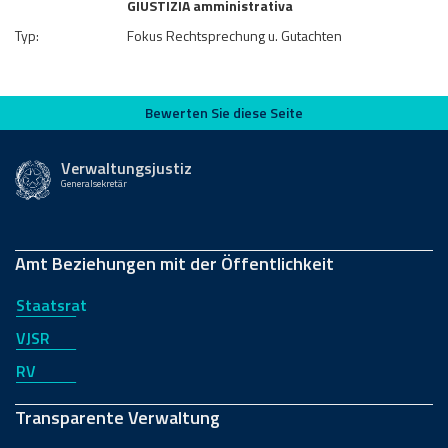
GIUSTIZIA amministrativa
Typ:
Fokus Rechtsprechung u. Gutachten
Bewerten Sie diese Seite
Bewerten Sie diese Seite
Verwaltungsjustiz
Generalsekretär
Amt Beziehungen mit der Öffentlichkeit
Staatsrat
VJSR
RV
Transparente Verwaltung