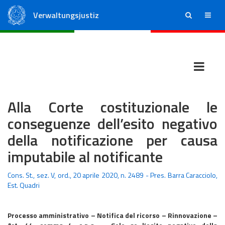
Verwaltungsjustiz
ricerca
menu
Staatsrat
Regionale Verwaltungsgerichte
Alla Corte costituzionale le
conseguenze dell’esito negativo
della notificazione per causa
imputabile al notificante
Cons. St., sez. V, ord., 20 aprile 2020, n. 2489 - Pres. Barra Caracciolo,
Est. Quadri
Processo amministrativo – Notifica del ricorso – Rinnovazione –