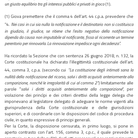
un giusto equilibrio tra gli interessi pubblici e privati in gioco
(1).
(1) Giova premettere che il comma 4 dell’art. 44 c.p.a. prevedere che
“4.
Nei casi in cui sia nulla la notificazione e il destinatario non si costituisca
in giudizio, il giudice, se ritiene che l'esito negativo della notificazione
dipenda da causa non imputabile al notificante, fissa al ricorrente un termine
perentorio per rinnovarla. La rinnovazione impedisce ogni decadenza”.
Ha ricordato la Sezione che con sentenza 26 giugno 2018, n. 132, la
Corte costituzionale ha dichiarato l'illegittimità costituzionale dell'art.
44, comma 3, c.p.a. (secondo cui
“La costituzione degli intimati sana la
nullità della notificazione del ricorso, salvi i diritti acquisiti anteriormente alla
comparizione, nonché le irregolarità di cui al comma 2”
) limitatamente alle
parole "
salvi i diritti acquisiti anteriormente alla comparizione
", per
violazione dei princìpi e dei criteri direttivi della legge delega che
imponevano al legislatore delegato di adeguare le norme vigenti alla
giurisprudenza della Corte costituzionale e delle giurisdizioni
superiori, e di coordinarle con le disposizioni del codice di procedura
civile, in quanto espressive di principi generali.
Per la Corte, la disposizione censurata, in primo luogo, si pone in
aperto contrasto con l'art. 156, comma 3, c.p.c., il quale prevede la