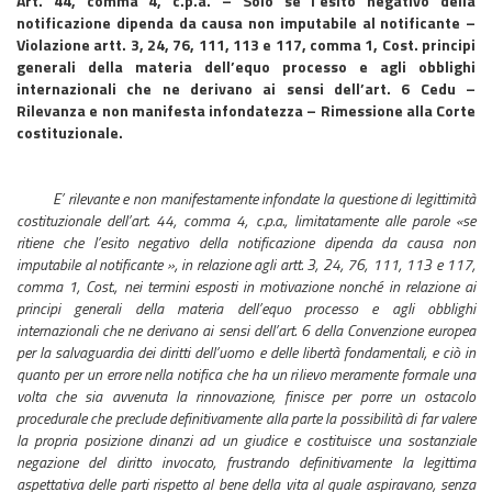
Art. 44, comma 4, c.p.a. – Solo se l’esito negativo della
notificazione dipenda da causa non imputabile al notificante –
Violazione artt. 3, 24, 76, 111, 113 e 117, comma 1, Cost. principi
generali della materia dell’equo processo e agli obblighi
internazionali che ne derivano ai sensi dell’art. 6 Cedu –
Rilevanza e non manifesta infondatezza – Rimessione alla Corte
costituzionale.
E’ rilevante e non manifestamente infondate la questione di legittimità
costituzionale dell’art. 44, comma 4, c.p.a., limitatamente alle parole «se
ritiene che l’esito negativo della notificazione dipenda da causa non
imputabile al notificante », in relazione agli artt. 3, 24, 76, 111, 113 e 117,
comma 1, Cost., nei termini esposti in motivazione nonché in relazione ai
principi generali della materia dell’equo processo e agli obblighi
internazionali che ne derivano ai sensi dell’art. 6 della Convenzione europea
per la salvaguardia dei diritti dell’uomo e delle libertà fondamentali, e ciò in
quanto per un errore nella notifica che ha un rilievo meramente formale una
volta che sia avvenuta la rinnovazione, finisce per porre un ostacolo
procedurale che preclude definitivamente alla parte la possibilità di far valere
la propria posizione dinanzi ad un giudice e costituisce una sostanziale
negazione del diritto invocato, frustrando definitivamente la legittima
aspettativa delle parti rispetto al bene della vita al quale aspiravano, senza