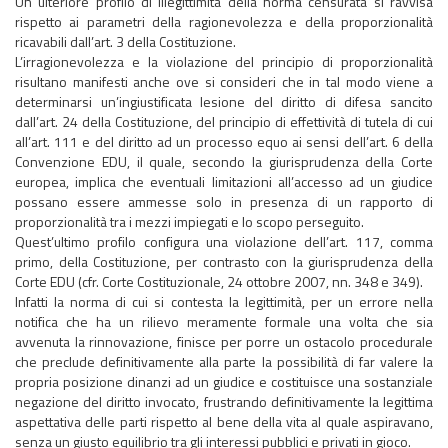
Un ulteriore profilo di illegittimità della norma censurata si ravvisa
rispetto ai parametri della ragionevolezza e della proporzionalità
ricavabili dall’art. 3 della Costituzione.
L’irragionevolezza e la violazione del principio di proporzionalità
risultano manifesti anche ove si consideri che in tal modo viene a
determinarsi un’ingiustificata lesione del diritto di difesa sancito
dall’art. 24 della Costituzione, del principio di effettività di tutela di cui
all’art. 111 e del diritto ad un processo equo ai sensi dell’art. 6 della
Convenzione EDU, il quale, secondo la giurisprudenza della Corte
europea, implica che eventuali limitazioni all’accesso ad un giudice
possano essere ammesse solo in presenza di un rapporto di
proporzionalità tra i mezzi impiegati e lo scopo perseguito.
Quest’ultimo profilo configura una violazione dell’art. 117, comma
primo, della Costituzione, per contrasto con la giurisprudenza della
Corte EDU (cfr. Corte Costituzionale, 24 ottobre 2007, nn. 348 e 349).
Infatti la norma di cui si contesta la legittimità, per un errore nella
notifica che ha un rilievo meramente formale una volta che sia
avvenuta la rinnovazione, finisce per porre un ostacolo procedurale
che preclude definitivamente alla parte la possibilità di far valere la
propria posizione dinanzi ad un giudice e costituisce una sostanziale
negazione del diritto invocato, frustrando definitivamente la legittima
aspettativa delle parti rispetto al bene della vita al quale aspiravano,
senza un giusto equilibrio tra gli interessi pubblici e privati in gioco.