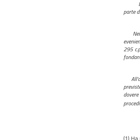
parte d
Nel pro
evenien
295 c.p
fondante
All’aus
previst
dovere 
procedi
(1) Ha 