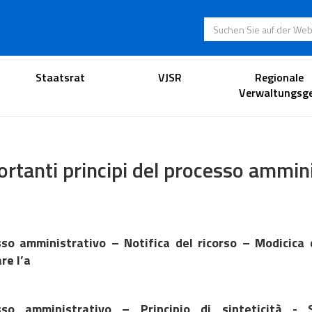
Suchen Sie auf der
Anwaltsportal
Staatsrat
VJSR
Regionale
Verwaltungsge
rtanti principi del processo ammin
so amministrativo – Notifica del ricorso – Modicica
re l’a
sso amministrativo – Principio di sinteticità - 