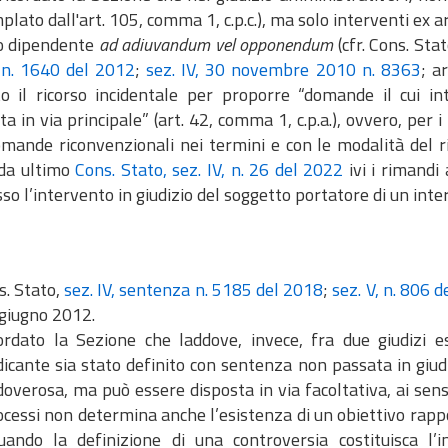
lato dall'art. 105, comma 1, c.p.c.), ma solo interventi ex artt
o dipendente
ad adiuvandum vel opponendum
(cfr. Cons. Sta
, n. 1640 del 2012
;
sez. IV, 30 novembre 2010 n. 8363
; a
to il ricorso incidentale per proporre “domande il cui 
a in via principale” (art. 42, comma 1, c.p.a.), ovvero, per i
mande riconvenzionali nei termini e con le modalità del ric
da ultimo
Cons. Stato, sez. IV, n. 26 del 2022
ivi i rimandi
o l’intervento in giudizio del soggetto portatore di un int
s. Stato,
sez. IV, sentenza n. 5185 del 2018
;
sez. V, n. 806 
 giugno 2012.
ordato la Sezione che laddove, invece, fra due giudizi es
icante sia stato definito con sentenza non passata in giudi
overosa, ma può essere disposta in via facoltativa, ai sensi 
cessi non determina anche l’esistenza di un obiettivo rapport
uando la definizione di una controversia costituisca l’i