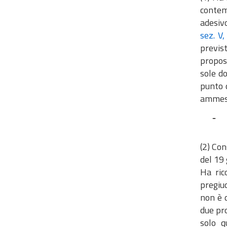
contemp
adesiv
sez. V
previs
propost
sole do
punto 
ammess
-
(2) Con
del 19
Ha ric
pregiud
non è d
due pro
solo q