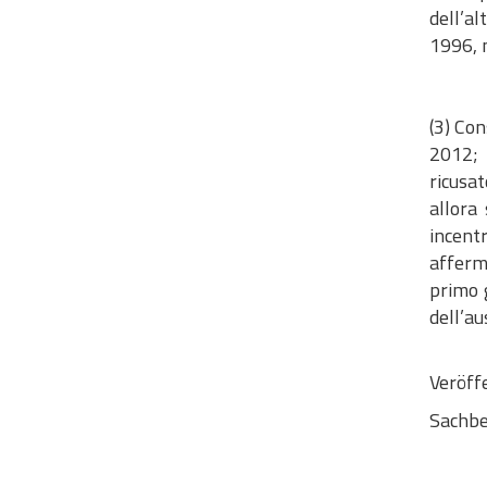
dell’al
1996, n
(3) Con
2012; 
ricusat
allora
incentr
afferm
primo g
dell’au
Veröff
Sachbe