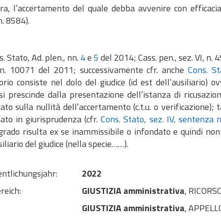
tra, l’accertamento del quale debba avvenire con efficacia 
. 8584).
s. Stato, Ad. plen., nn.
4
e
5
del 2014; Cass. pen., sez. VI, n. 4
n. 10071 del 2011; successivamente cfr. anche
Cons. St
orio consiste nel dolo del giudice (id est dell’ausiliario) 
 si prescinde dalla presentazione dell’istanza di ricusaz
ato sulla nullità dell’accertamento (c.t.u. o verificazione);
ato in giurisprudenza (cfr.
Cons. Stato, sez. IV, sentenza
rado risulta ex se inammissibile o infondato e quindi non è
siliario del giudice (nella specie……).
entlichungsjahr:
2022
reich:
GIUSTIZIA amministrativa
, RICORS
GIUSTIZIA amministrativa
, APPELL