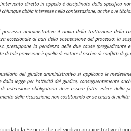
L’intervento diretto in appello è disciplinato dalla specifica no
i chiunque abbia interesse nella contestazione, anche ove titola
cesso amministrativo il rinvio della trattazione della caus
za eccezionale al pari della sospensione del processo; la sosp
.c. presuppone la pendenza delle due cause (pregiudicante e
 di tale previsione è quella di evitare il rischio di conflitti di giu
iliario del giudice amministrativo si applicano le medesime
e dalla legge per l’attività del giudice; conseguentemente anc
di astensione obbligatoria deve essere fatto valere dalla p
mento della ricusazione, non costituendo ex se causa di nullità
ricordato la Sezione che nel giudizio amministrativo: i) no