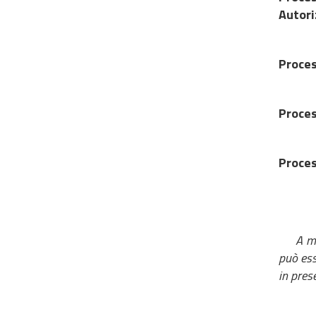
Autori
Proces
Proces
Proces
A mente
può ess
in pres