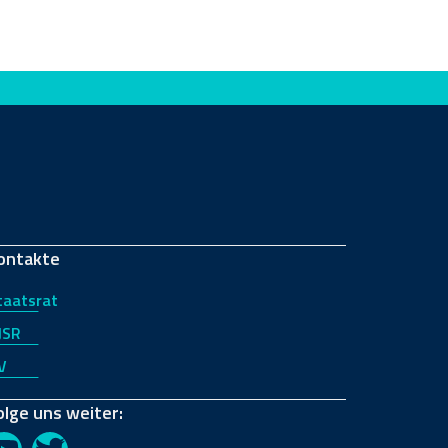
ontakte
taatsrat
JSR
V
olge uns weiter: