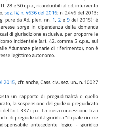
. 28 e 50 c.p.a., riconducibili al c.d. intervento
to,
sez. IV, n. 4636 del 2016
; n. 2446 del 2013;
rg. pure da Ad. plen. nn.
1
,
2
e
9
del 2015); è
interesse sorge in dipendenza della domanda
 casi di giurisdizione esclusiva, per proporre le
orso incidentale (art. 42, comma 5 c.p.a., sul
 alle Adunanze plenarie di riferimento); non è
eresse legittimo autonomo.
del 2015
; cfr. anche, Cass. civ., sez. un., n. 10027
ista un rapporto di pregiudizialità e quello
cato, la sospensione del giudizio pregiudicato
dell'art. 337 c.p.c.. La mera connessione tra i
o di pregiudizialità giuridica “il quale ricorre
ndispensabile antecedente logico - giuridico