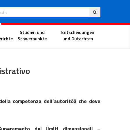
Deu
 Website
Richterportal
Studien und
Entscheidungen
richte
Schwerpunkte
und Gutachten
istrativo
 della competenza dell’autoritòà che deve
Superamento dei limiti dimensionali –