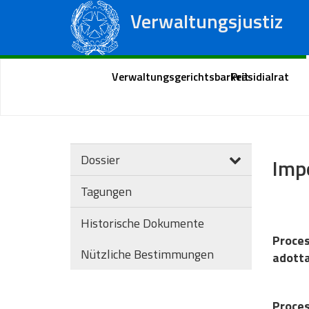
Verwaltungsjustiz
Staatsrat
Regionale Verwaltungsgerichte
Portal des Bürgers
Verwaltungsgerichtsbarkeit
Präsidialrat
Dossier
Impo
Tagungen
Historische Dokumente
Proces
Nützliche Bestimmungen
adotta
Proce