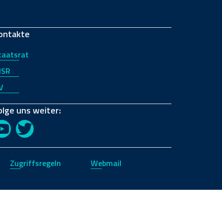
ontakte
taatsrat
JSR
V
olge uns weiter:
YouTube
Twitter
Zugriffsregeln
Webmail