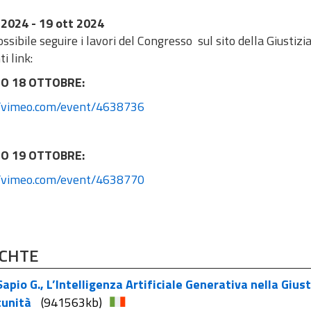
 2024
- 19 ott 2024
ssibile seguire i lavori del Congresso sul sito della Giustiz
i link:
O 18 OTTOBRE:
//vimeo.com/event/4638736
O 19 OTTOBRE:
//vimeo.com/event/4638770
ICHTE
apio G., L’Intelligenza Artificiale Generativa nella Giust
tunità
(941563kb)