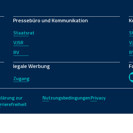
Pressebüro und Kommunikation
K
Staatsrat
S
VJSR
V
RV
R
legale Werbung
F
Zugang
klärung zur
Nutzungsbedingungen
Privacy
rrierefreiheit