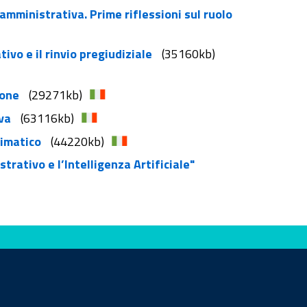
amministrativa. Prime riflessioni sul ruolo
ivo e il rinvio pregiudiziale
(35160kb)
ione
(29271kb)
iva
(63116kb)
limatico
(44220kb)
strativo e l’Intelligenza Artificiale"