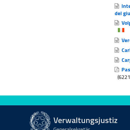
Inte
del gi
Volp
Verd
Carl
Carp
Pasc
(622
Bewerten Sie diese Seite
Verwaltungsjustiz
Generalsekretär