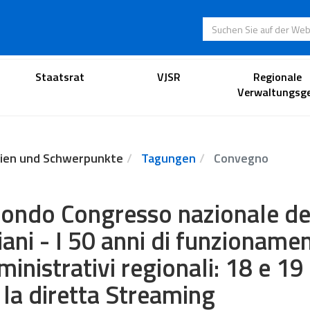
Suchen Sie auf der
Anwaltsportal
Staatsrat
VJSR
Regionale
Verwaltungsge
ien und Schwerpunkte
Tagungen
Convegno
ondo Congresso nazionale dei 
liani - I 50 anni di funzioname
inistrativi regionali: 18 e 19
 la diretta Streaming