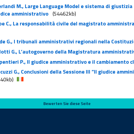
rlandi M., Large Language Model e sistema di giustizia 
udice amministrativo
(54462kb)
e C., La responsabilità civile del magistrato amministrat
e G., I tribunali amministrativi regionali nella Costituz
otti G., L’autogoverno della Magistratura amministrat
entieri P., Il giudice amministrativo e il cambiamento c
uzzi G., Conclusioni della Sessione III “Il giudice ammini
140kb)
Bewerten Sie diese Seite