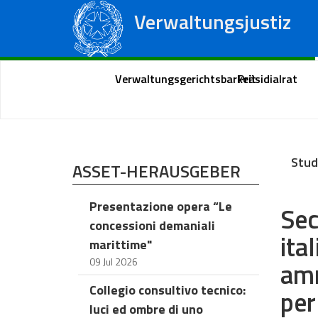
Verwaltungsjustiz
Staatsrat
Regionale Verwaltungsgerichte
Portal des Bürgers
Verwaltungsgerichtsbarkeit
Präsidialrat
Stud
ASSET-HERAUSGEBER
Presentazione opera “Le
Sec
concessioni demaniali
ita
marittime"
09 Jul 2026
amm
Collegio consultivo tecnico:
per
luci ed ombre di uno