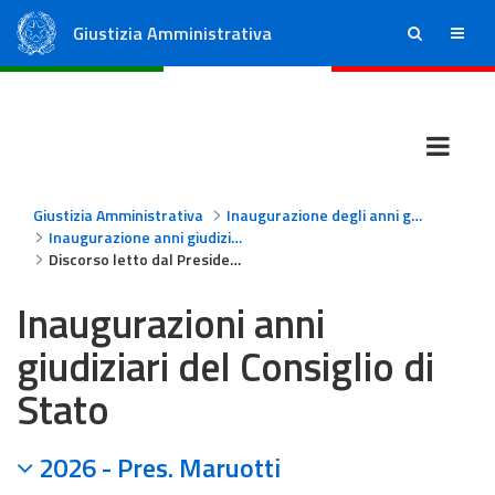
Giustizia Amministrativa
ricerca
menu
Consiglio di Stato
Tribunali Amministrativi Regionali
Giustizia Amministrativa
Inaugurazione degli anni giudiziari
Inaugurazione anni giudiziari - Consiglio di Stato
Discorso letto dal Presidente Patroni Griffi alla Cerimonia di insediamento
Inaugurazioni anni
giudiziari del Consiglio di
Stato
2026 - Pres. Maruotti