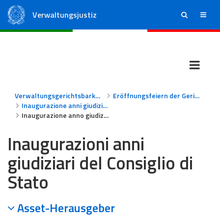
Verwaltungsjustiz
ricerca
menu
Staatsrat
Regionale Verwaltungsgerichte
Verwaltungsgerichtsbarkeit
Eröffnungsfeiern der Gerichtsjahre
Inaugurazione anni giudiziari - Consiglio di Stato
Inaugurazione anno giudiziario del Consiglio di Stato 2025 - Roma, Palazzo Spada 3 febbraio 2025
Inaugurazioni anni
giudiziari del Consiglio di
Stato
Asset-Herausgeber