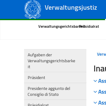
Verwaltungsjustiz
Staatsrat
Regionale Verwaltungsgerichte
Portal des Bürgers
Verwaltungsgerichtsbarkeit
Präsidialrat
Aufgaben der
Verwaltungsgerichtsbarke
Ina
it
Präsident
Ass
Presidente aggiunto del
Ass
Consiglio di Stato
Ass
Präsidialrat