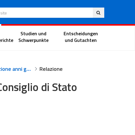
Deu
 Website
Richterportal
Studien und
Entscheidungen
richte
Schwerpunkte
und Gutachten
Inaugurazione anni giudiziari - Consiglio di Stato
Relazione
Consiglio di Stato