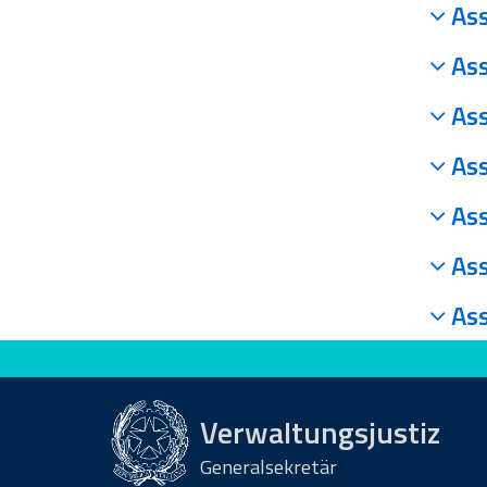
Ass
Ass
Ass
Ass
Ass
Ass
Ass
Bewerten Sie diese Seite
Verwaltungsjustiz
Generalsekretär