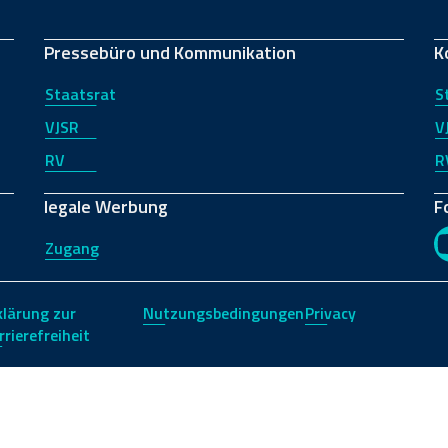
Pressebüro und Kommunikation
K
Staatsrat
S
VJSR
V
RV
R
legale Werbung
F
Zugang
klärung zur
Nutzungsbedingungen
Privacy
rrierefreiheit