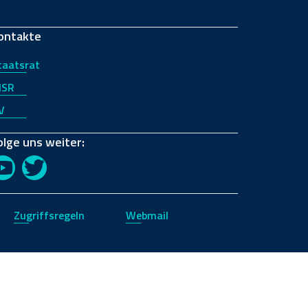
ontakte
taatsrat
JSR
V
olge uns weiter:
YouTube
Twitter
Zugriffsregeln
Webmail