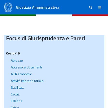
Giustizia Amministrativa
ricerca
menu
Consiglio di Stato
Tribunali Amministrativi Regionali
Focus di Giurisprudenza e Pareri
Covid-19
Abruzzo
Accesso ai documenti
Aiuti economici
Attività imprenditoriale
Basilicata
Caccia
Calabria
Calcio