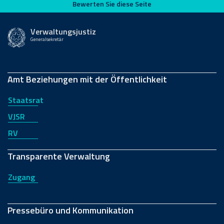
Bewerten Sie diese Seite
Bewerten Sie diese Seite
Verwaltungsjustiz
Generalsekretär
Amt Beziehungen mit der Öffentlichkeit
Staatsrat
VJSR
RV
Transparente Verwaltung
Zugang
Pressebüro und Kommunikation