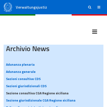
Verwaltungsjustiz
ricerca
menu
Staatsrat
Regionale Verwaltungsgerichte
Archivio News
Adunanza plenaria
Adunanza generale
Sezioni consultive CDS
Sezioni giurisdizionali CDS
Sezione consultiva CGA Regione siciliana
Sezione giurisdizionale CGA Regione siciliana