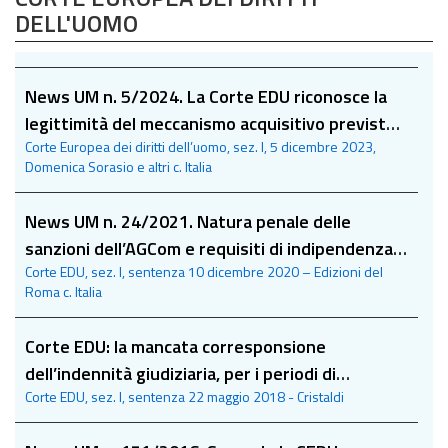
DELL'UOMO
News UM n. 5/2024. La Corte EDU riconosce la
legittimità del meccanismo acquisitivo previsto
Corte Europea dei diritti dell’uomo, sez. I, 5 dicembre 2023,
dall’art. 42-bis del d.P.R. n. 327 del 2001
Domenica Sorasio e altri c. Italia
News UM n. 24/2021. Natura penale delle
sanzioni dell’AGCom e requisiti di indipendenza e
Corte EDU, sez. I, sentenza 10 dicembre 2020 – Edizioni del
imparzialità del giudice amministrativo: le
Roma c. Italia
precisazioni della CEDU
Corte EDU: la mancata corresponsione
dell’indennità giudiziaria, per i periodi di
Corte EDU, sez. I, sentenza 22 maggio 2018 - Cristaldi
maternità, non determina un caso di
discriminazione in base al sesso