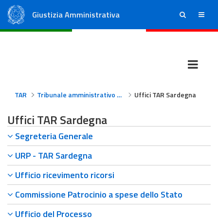
Giustizia Amministrativa
ricerca
menu
Consiglio di Stato
Tribunali Amministrativi Regionali
TAR
Tribunale amministrativo regionale per la Sardegna
Uffici TAR Sardegna
Uffici TAR Sardegna
Segreteria Generale
URP - TAR Sardegna
Ufficio ricevimento ricorsi
Commissione Patrocinio a spese dello Stato
Ufficio del Processo