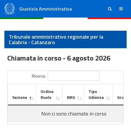
Giustizia Amministrativa
ricerca
menu
Consiglio di Stato
Tribunali Amministrativi Regionali
Tribunale amministrativo regionale per la
Calabria - Catanzaro
Chiamata in corso -
6 agosto 2026
Ricerca:
Ordine
Tipo
Sezione
Ruolo
NRG
Udienza
Gruppo
Non ci sono chiamate in corso