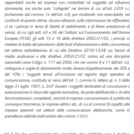
rapportabili anche ad imprese non controllate né soggette ad influenza
dominante, ma anche solo “collegate” nei termini di cui all’art. 2359 c.c.
(richiamato dal comma 14 dell’art. 43), pur risultando non esercitabile, nei
confronti di queste ultime, alcuna influenza sulle informazioni da diffondere;
c) se i principi in tema di libertà di stabilimento e di libera prestazione di
servizi, di cui agli artt. 49 e 56 del Trattato sul Funzionamento dell’Unione
Europea (TFUE), gli artt. 15 e 16 della direttiva 2002/21/CE, i principi in
materia di tutela del pluralismo delle fonti d'informazione e della concorrenza
nel settore radiotelevisivo di cui alla Direttiva 2010/13/UE sui Servizi di
media audiovisivi e alla direttiva 2002/21/CE ostino ad una disciplina
nazionale come il d.lgs. n. 177 del 2005, che nei commi 9 e 11 dell’art. 43,
sottopone a soglie di sbarramento molto diverse (rispettivamente, del 20% e
del 10%) i “soggetti tenuti all’iscrizione nel registro degli operatori di
comunicazione, costituito ai sensi dell’art. 1, comma 6, lettera a), n. 5 della
legge 31 luglio 1997, n. 249” (ovvero i soggetti destinatari di concessione o
autorizzazione in base alla vigente normativa, da parte dell’Autorità o di altre
Amministrazioni competenti, nonché le imprese concessionarie di pubblicità
comunque trasmessa, le imprese editrici etc., di cui al comma 9) rispetto alle
imprese operanti nel settore delle comunicazioni elettroniche, come in
precedenza definito (nell’ambito del comma 11)
(1).
(1) Il Tar ha preliminarmente ricordato che l’obbligo per il giudice