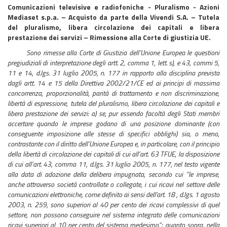
Comunicazioni televisive e radiofoniche - Pluralismo - Azioni
Mediaset s.p.a. – Acquisto da parte della Vivendi S.A. – Tutela
del pluralismo, libera circolazione dei capitali e libera
prestazione dei servizi – Rimessione alla Corte di giustizia UE.
Sono rimesse alla Corte di Giustizia dell’Unione Europea le questioni
pregiudiziali di interpretazione degli artt. 2, comma 1, lett. s), e 43, commi 5,
11 e 14, d.lgs. 31 luglio 2005, n. 177 in rapporto alla disciplina prevista
dagli artt. 14 e 15 della Direttiva 2002/21/CE ed ai principi di massima
concorrenza, proporzionalità, parità di trattamento e non discriminazione,
libertà di espressione, tutela del pluralismo, libera circolazione dei capitali e
libera prestazione dei servizi: a) se, pur essendo facoltà degli Stati membri
accertare quando le imprese godano di una posizione dominante (con
conseguente imposizione alle stesse di specifici obblighi) sia, o meno,
contrastante con il diritto dell’Unione Europea e, in particolare, con il principio
della libertà di circolazione dei capitali di cui all’art. 63 TFUE, la disposizione
di cui all’art. 43, comma 11, d.lgs. 31 luglio 2005, n. 177, nel testo vigente
alla data di adozione della delibera impugnata, secondo cui “le imprese,
anche attraverso società controllate o collegate, i cui ricavi nel settore delle
comunicazioni elettroniche, come definito ai sensi dell'art. 18 , d.lgs. 1 agosto
2003, n. 259, sono superiori al 40 per cento dei ricavi complessivi di quel
settore, non possono conseguire nel sistema integrato delle comunicazioni
ricavi superiori al 10 per cento del sistema medesimo”; quanto sopra, nella