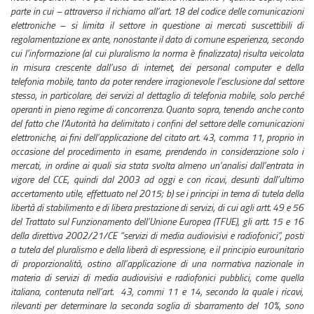
parte in cui – attraverso il richiamo all’art. 18 del codice delle comunicazioni
elettroniche – si limita il settore in questione ai mercati suscettibili di
regolamentazione ex ante, nonostante il dato di comune esperienza, secondo
cui l’informazione (al cui pluralismo la norma è finalizzata) risulta veicolata
in misura crescente dall’uso di internet, dei personal computer e della
telefonia mobile, tanto da poter rendere irragionevole l’esclusione dal settore
stesso, in particolare, dei servizi al dettaglio di telefonia mobile, solo perché
operanti in pieno regime di concorrenza. Quanto sopra, tenendo anche conto
del fatto che l’Autorità ha delimitato i confini del settore delle comunicazioni
elettroniche, ai fini dell’applicazione del citato art. 43, comma 11, proprio in
occasione del procedimento in esame, prendendo in considerazione solo i
mercati, in ordine ai quali sia stata svolta almeno un’analisi dall’entrata in
vigore del CCE, quindi dal 2003 ad oggi e con ricavi, desunti dall’ultimo
accertamento utile, effettuato nel 2015; b) se i principi in tema di tutela della
libertà di stabilimento e di libera prestazione di servizi, di cui agli artt. 49 e 56
del Trattato sul Funzionamento dell’Unione Europea (TFUE), gli artt. 15 e 16
della direttiva 2002/21/CE “servizi di media audiovisivi e radiofonici”, posti
a tutela del pluralismo e della liberà di espressione, e il principio eurounitario
di proporzionalità, ostino all’applicazione di una normativa nazionale in
materia di servizi di media audiovisivi e radiofonici pubblici, come quella
italiana, contenuta nell’art. 43, commi 11 e 14, secondo la quale i ricavi,
rilevanti per determinare la seconda soglia di sbarramento del 10%, sono